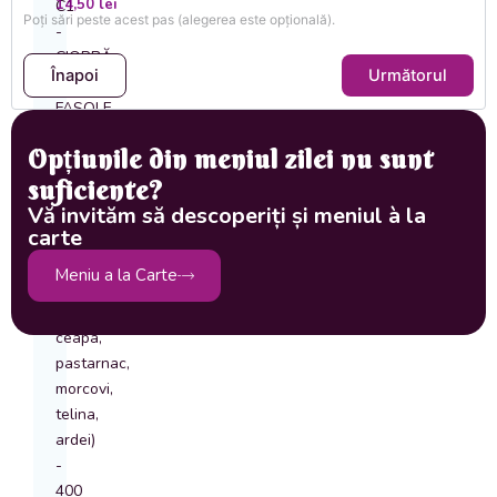
14,50
lei
C1
Poți sări peste acest pas (alegerea este opțională).
-
CIORBĂ
Înapoi
Următorul
DE
FASOLE
VERDE
Opțiunile din meniul zilei nu sunt
CU
suficiente?
COSTIȚĂ
AFUMATĂ
Vă invităm să descoperiți și meniul à la
carte
(fasole
verde,
Meniu a la Carte
costiță,
rosii,
ceapa,
pastarnac,
morcovi,
telina,
ardei)
-
400