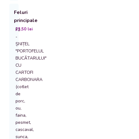
Feluri
principale
23,50
lei
F1
-
ȘNIȚEL
"PORTOFELUL
BUCĂTARULUI"
CU
CARTOFI
CARBONARA
(cotlet
de
porc,
ou,
faina,
pesmet,
cascaval,
sunca,