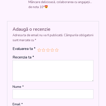
Mâncare delicioasă, colaborarea cu angajații…
5
din 5
de nota 10*
Adaugă o recenzie
Adresa ta de email nu va fi publicată.
Câmpurile obligatorii
sunt marcate cu
*
Evaluarea ta
*
Recenzia ta
*
Nume
*
Email
*