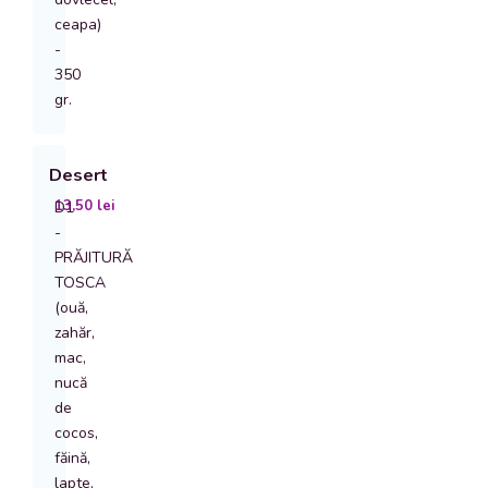
ceapa)
-
350
gr.
Desert
13,50
lei
D1
-
PRĂJITURĂ
TOSCA
(ouă,
zahăr,
mac,
nucă
de
cocos,
făină,
lapte,