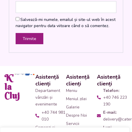
Salvează-mi numele, emailul și site-ul web în acest
navigator pentru data viitoare când o să comentez.
K'
Asistență
Asistență
Asistență
clienți
clienți
clienți
la
Departament
Meniu
Telefon:
Cluj
vânzări și
+40 746 223
Meniul zilei
evenimente
190
Galerie
+40 744 981
E-mail:
Despre Noi
010
delivery@cateri
Servicii
Comenzi și
Luni -
Contact