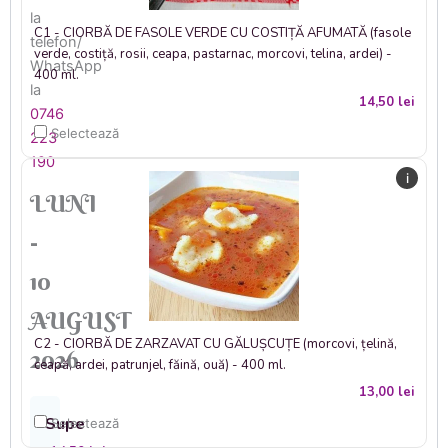
la
C1 - CIORBĂ DE FASOLE VERDE CU COSTIȚĂ AFUMATĂ (fasole
telefon/
verde, costiță, rosii, ceapa, pastarnac, morcovi, telina, ardei) -
WhatsApp
400 ml.
la
14,50
lei
0746
Selectează
223
190
i
LUNI
-
10
AUGUST
C2 - CIORBĂ DE ZARZAVAT CU GĂLUȘCUȚE (morcovi, țelină,
2026
ceapă, ardei, patrunjel, făină, ouă) - 400 ml.
13,00
lei
Supe
Selectează