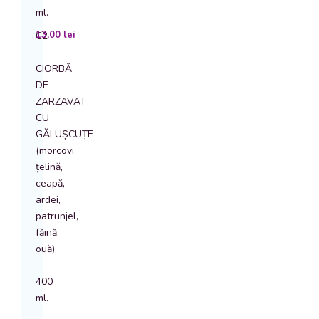
ml.
13,00
lei
C2
-
CIORBĂ
DE
ZARZAVAT
CU
GĂLUȘCUȚE
(morcovi,
țelină,
ceapă,
ardei,
patrunjel,
făină,
ouă)
-
400
ml.