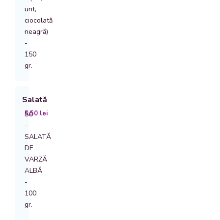
unt,
ciocolată
neagră)
-
150
gr.
Salată
5,50
lei
S0
-
SALATĂ
DE
VARZĂ
ALBĂ
-
100
gr.