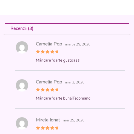
Recenzii (3)
Camelia Pop
martie 29, 2026
Evaluat la
Mâncare foarte gustoasă!
5
din 5
Camelia Pop
mai 3, 2026
Evaluat la
Mâncare foarte bună!Tecomand!
5
din 5
Mirela Ignat
mai 25, 2026
Evaluat la