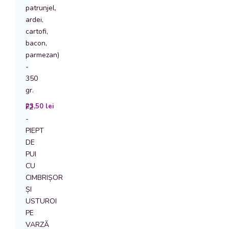
patrunjel,
ardei,
cartofi,
bacon,
parmezan)
-
350
gr.
23,50
lei
F2
-
PIEPT
DE
PUI
CU
CIMBRIȘOR
ȘI
USTUROI
PE
VARZĂ