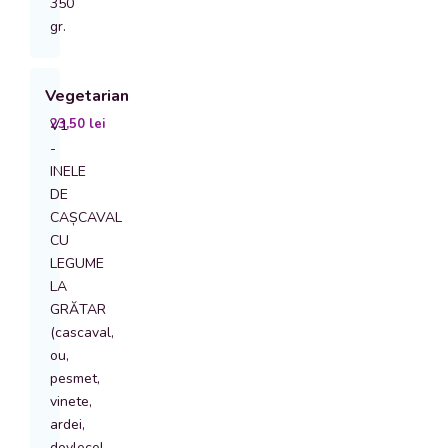
350
gr.
Vegetarian
23,50
lei
V1
-
INELE
DE
CAȘCAVAL
CU
LEGUME
LA
GRĂTAR
(cascaval,
ou,
pesmet,
vinete,
ardei,
dovlecel,