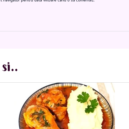
st navigator pentru data viitoare când o să comentez.
si..