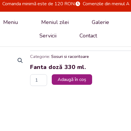
Comanda minimă este de 120 RON.
Comenzile din meniul A 
Meniu
Meniul zilei
Galerie
Servicii
Contact
Categorie:
Sosuri si racoritoare
Fanta doză 330 ml.
Cantitate
Adaugă în coș
Fanta
doză
330
ml.