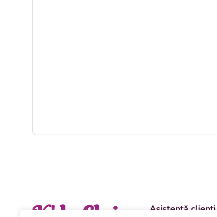
K' la Cluj
Asistență clienți