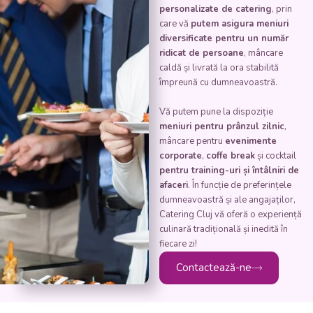
personalizate de catering
, prin
care vă
putem asigura meniuri
diversificate pentru un număr
ridicat de persoane
, mâncare
caldă și livrată la ora stabilită
împreună cu dumneavoastră.
Vă putem pune la dispoziție
meniuri pentru prânzul zilnic
,
mâncare pentru
evenimente
corporate
,
coffe break
și cocktail
pentru training-uri și întâlniri de
afaceri
. În funcție de preferințele
dumneavoastră și ale angajaților,
Catering Cluj vă oferă o experiență
culinară tradițională și inedită în
fiecare zi!
Contactează-ne