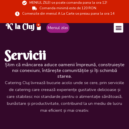
MENIUL ZILEI se poate comanda pana la ora 12!
Skip
Comanda minimă este de 120 RON.
to
Comenzile din meniul A La Carte se preiau pana la ora 14
content
K' la Cluj
0
Cart
Meniul zilei
Servicii
Știm că mâncarea aduce oamenii împreună, construiește
noi conexiuni, întărește comunitățile și îți schimbă
starea.
Catering Cluj livrează bucurie acolo unde se cere, prin serviciile
de catering care creează experiențe gustative delicioase și
care stabilesc noi standarde pentru o alimentație sănătoasă,
bunăstare și productivitate, contribuind la un mediu de lucru
mai eficient și mai creativ.