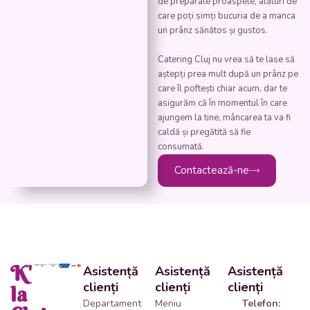
de preparate proaspete, alături de
care poți simți bucuria de a manca
un prânz sănătos și gustos.
Catering Cluj nu vrea să te lase să
aștepți prea mult după un prânz pe
care îl poftești chiar acum, dar te
asigurăm că în momentul în care
ajungem la tine, mâncarea ta va fi
caldă și pregătită să fie
consumată.
Contactează-ne
K'
Asistență
Asistență
Asistență
clienți
clienți
clienți
la
Departament
Meniu
Telefon: