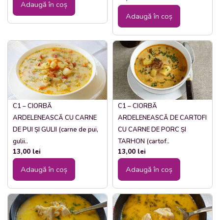
Adaugă în coș
Adaugă în coș
C1 – CIORBĂ
C1 – CIORBĂ
ARDELENEASCĂ CU CARNE
ARDELENEASCĂ DE CARTOFI
DE PUI ȘI GULII (carne de pui,
CU CARNE DE PORC ȘI
gulii..
TARHON (cartof..
13,00
lei
13,00
lei
Adaugă în coș
Adaugă în coș