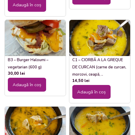
Adaugă în coș
B3 – Burger Haloumi –
C1 – CIORBĂ A LA GREQUE
vegetarian (600 g)
DE CURCAN (carne de curcan,
30,00
lei
morcovi, ceapă, ..
14,50
lei
Adaugă în coș
Adaugă în coș