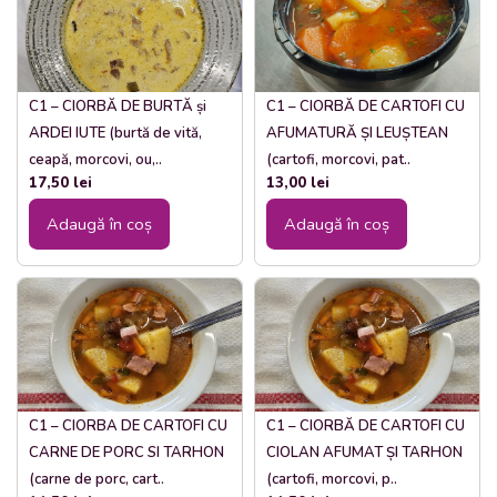
C1 – CIORBĂ DE BURTĂ și
C1 – CIORBĂ DE CARTOFI CU
ARDEI IUTE (burtă de vită,
AFUMATURĂ ȘI LEUȘTEAN
ceapă, morcovi, ou,..
(cartofi, morcovi, pat..
17,50
lei
13,00
lei
Adaugă în coș
Adaugă în coș
C1 – CIORBA DE CARTOFI CU
C1 – CIORBĂ DE CARTOFI CU
CARNE DE PORC SI TARHON
CIOLAN AFUMAT ȘI TARHON
(carne de porc, cart..
(cartofi, morcovi, p..