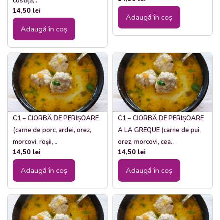
costiță,..
14,50
lei
Adaugă în coș
Adaugă în coș
C1 – CIORBĂ DE PERIȘOARE
C1 – CIORBĂ DE PERIȘOARE
(carne de porc, ardei, orez,
A LA GREQUE (carne de pui,
morcovi, roșii, ..
orez, morcovi, cea..
14,50
lei
14,50
lei
Adaugă în coș
Adaugă în coș