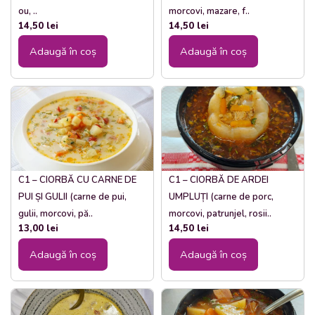
ou, ..
morcovi, mazare, f..
14,50
lei
14,50
lei
Adaugă în coș
Adaugă în coș
C1 – CIORBĂ CU CARNE DE
C1 – CIORBĂ DE ARDEI
PUI ȘI GULII (carne de pui,
UMPLUȚI (carne de porc,
gulii, morcovi, pă..
morcovi, patrunjel, rosii..
13,00
lei
14,50
lei
Adaugă în coș
Adaugă în coș