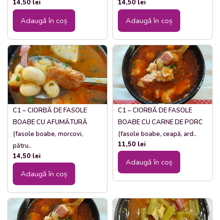
14,50
lei
14,50
lei
Adaugă în coș
Adaugă în coș
C1 – CIORBĂ DE FASOLE
C1 – CIORBĂ DE FASOLE
BOABE CU AFUMĂTURĂ
BOABE CU CARNE DE PORC
(fasole boabe, morcovi,
(fasole boabe, ceapă, ard..
11,50
lei
pătru..
14,50
lei
Adaugă în coș
Adaugă în coș