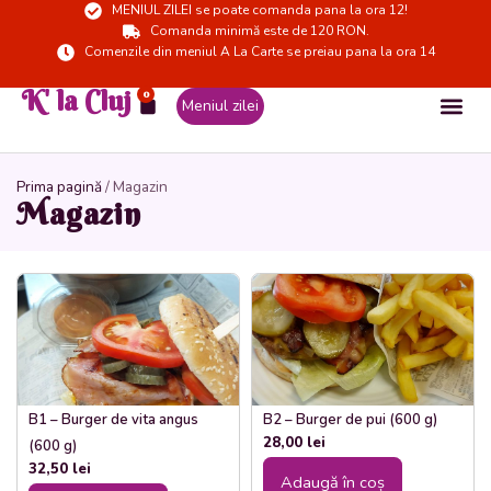
MENIUL ZILEI se poate comanda pana la ora 12!
Skip
Comanda minimă este de 120 RON.
to
Comenzile din meniul A La Carte se preiau pana la ora 14
content
K' la Cluj
0
Cart
Meniul zilei
Prima pagină
/ Magazin
Magazin
B1 – Burger de vita angus
B2 – Burger de pui (600 g)
28,00
lei
(600 g)
32,50
lei
Adaugă în coș