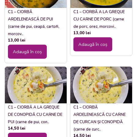
C1 – CIORBĂ
C1 – CIORBĂ A LA GREQUE
ARDELENEASCĂ DE PUI
CU CARNE DE PORC (carne
(carne de pui, ceapă, cartofi,
de porc, orez, morcovi..
13,00
lei
morcov..
13,00
lei
Adaugă în coș
Adaugă în coș
C1 – CIORBĂ A LA GREQUE
C1 – CIORBĂ
DE CONOPIDĂ CU CARNE DE
ARDELENEASCĂ CU CARNE
PUI (carne de pui, con..
DE CURCAN ȘI CONOPIDĂ
14,50
lei
(carne de curc..
14,50
lei