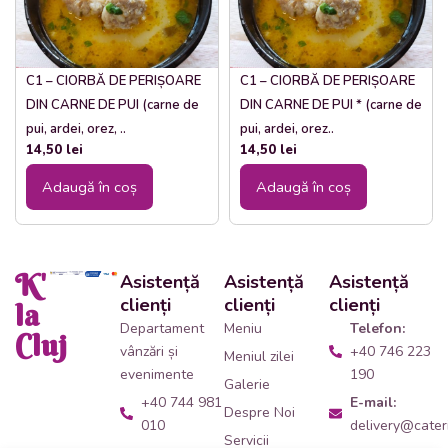
C1 – CIORBĂ DE PERIȘOARE
C1 – CIORBĂ DE PERIȘOARE
DIN CARNE DE PUI (carne de
DIN CARNE DE PUI * (carne de
pui, ardei, orez, ..
pui, ardei, orez..
14,50
lei
14,50
lei
Adaugă în coș
Adaugă în coș
K'
Asistență
Asistență
Asistență
clienți
clienți
clienți
la
Departament
Meniu
Telefon:
Cluj
vânzări și
+40 746 223
Meniul zilei
evenimente
190
Galerie
+40 744 981
E-mail:
Despre Noi
010
delivery@cateri
Servicii