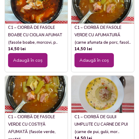
C1 – CIORBĂ DE FASOLE
C1 – CIORBĂ DE FASOLE
BOABE CU CIOLAN AFUMAT
VERDE CU AFUMATURĂ
(fasole boabe, morcovi, p..
(carne afumata de porc, fasol..
14,50
lei
14,50
lei
Adaugă în coș
Adaugă în coș
C1 – CIORBĂ DE FASOLE
C1 – CIORBĂ DE GULII
VERDE CU COSTIȚĂ
UMPLUTE CU CARNE DE PUI
AFUMATĂ (fasole verde,
(carne de pui, gulii, mor..
14,50
lei