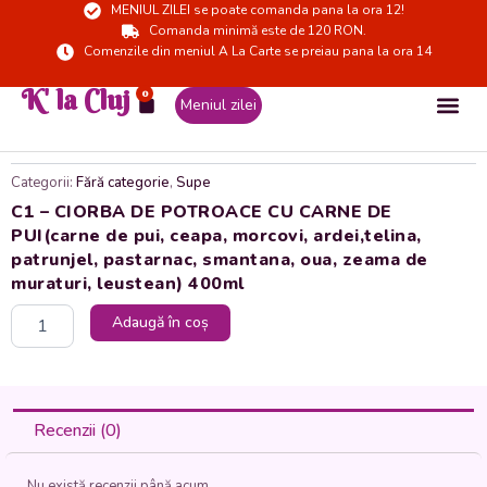
MENIUL ZILEI se poate comanda pana la ora 12!
Skip
Comanda minimă este de 120 RON.
to
Comenzile din meniul A La Carte se preiau pana la ora 14
content
K' la Cluj
0
Cart
Meniul zilei
Categorii:
Fără categorie
,
Supe
C1 – CIORBA DE POTROACE CU CARNE DE
PUI(carne de pui, ceapa, morcovi, ardei,telina,
patrunjel, pastarnac, smantana, oua, zeama de
muraturi, leustean) 400ml
Cantitate
Adaugă în coș
C1
-
CIORBA
DE
POTROACE
Recenzii (0)
CU
CARNE
Nu există recenzii până acum.