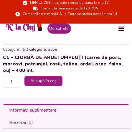
MENIUL ZILEI se poate comanda pana la ora 12!
Skip
Comanda minimă este de 120 RON.
to
Comenzile din meniul A La Carte se preiau pana la ora 14
content
K' la Cluj
0
Cart
Meniul zilei
Categorii:
Fără categorie
,
Supe
C1 – CIORBĂ DE ARDEI UMPLUȚI (carne de porc,
morcovi, patrunjel, rosii, telina, ardei, orez, faina,
ou) – 400 ml.
Cantitate
Adaugă în coș
C1
-
CIORBĂ
DE
ARDEI
Informații suplimentare
UMPLUȚI
(carne
Recenzii (0)
de
porc,