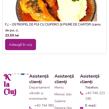
F2 – OSTROPEL DE PUI CU CIUPERCI ȘI PIURE DE CARTOFI (carne
de pui, ci..
23,50
lei
Adaugă în coș
K'
Asistență
Asistență
Asistență
clienți
clienți
clienți
la
Departament
Meniu
Telefon:
Cluj
vânzări și
+40 746 223
Meniul zilei
evenimente
190
Galerie
+40 744 981
E-mail:
Despre Noi