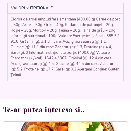
morcovi,
VALORI NUTRITIONALE
patrunjel,
rosii,
Ciorba de ardei umpluti fara smantana (400.00 g) Carne de porc
telina,
– 50g, Ardei – 50g, Orez – 40g, Radacina de patrunjel – 20g,
ardei,
Roșie – 20g, Morcov – 20g, Țelină – 20g, Făină de grâu – 10g
orez,
Informații nutriționale 100g Valoare Energetică (kJ/kcal): 385.6 /
faina,
91.8, Grăsimi (g): 3.1 din care: Acizi grași saturați (g) 1.1,
ou)
Glucide (g): 11.1 din care: Zaharuri (g): 1.3, Proteine (g): 4.4,
-
Sare (g): 0 Informații nutriționale porție (400.00g) Valoare
400
Energetică (kJ/kcal): 1542.4 / 367, Grăsimi (g): 12.4 din care:
Acizi grași saturați (g) 4.5, Glucide (g): 44.5 din care: Zaharuri
ml.
(g): 5.2, Proteine (g): 17.7, Sare (g): 0.2 Alergeni Conține: Gluten,
Țelină
Te-ar putea interesa si..