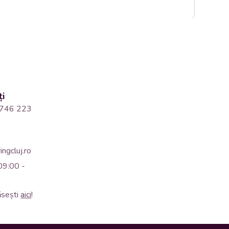
ți
746 223
ngcluj.ro
09:00 -
ăsești
aici
!