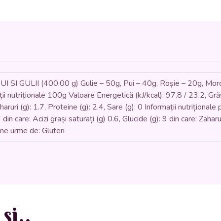
ȘI
GULII
(carne
de
pui,
gulii,
morcovi,
pătrunjel,
roșii,
 GULII (400.00 g) Gulie – 50g, Pui – 40g, Roșie – 20g, Morco
țelină,
i nutriționale 100g Valoare Energetică (kJ/kcal): 97.8 / 23.2, Grăsim
ardei)
aharuri (g): 1.7, Proteine (g): 2.4, Sare (g): 0 Informații nutriționa
-
din care: Acizi grași saturați (g) 0.6, Glucide (g): 9 din care: Zaharu
400ml.
ine urme de: Gluten
si..