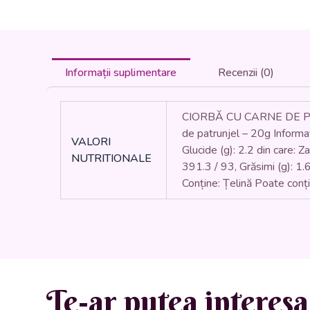
Informații suplimentare
Recenzii (0)
CIORBĂ CU CARNE DE PUI SI
de patrunjel – 20g Informați
VALORI
Glucide (g): 2.2 din care: Z
NUTRITIONALE
391.3 / 93, Grăsimi (g): 1.6 
Conține: Țelină Poate conț
Te-ar putea interesa 