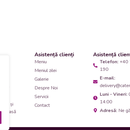
Asistență clienți
Asistență clien
 și
Meniu
Telefon:
+40 
190
Meniul zilei
10
E-mail:
Galerie
delivery@cateri
tering
Despre Noi
Luni - Vineri:
90
Servicii
14:00
erar și
Contact
Adresă:
Ne g
i de masă