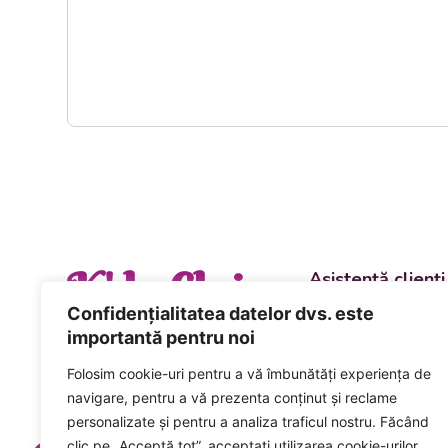
K' la Cluj
Asistență clienți
Departament vânzări
Confidențialitatea datelor dvs. este
evenimente
importantă pentru noi
+40 744 981 0
Folosim cookie-uri pentru a vă îmbunătăți experiența de
Comenzi și livrări ca
navigare, pentru a vă prezenta conținut și reclame
+40 746 223 1
personalizate și pentru a analiza traficul nostru. Făcând
clic pe „Acceptă tot”, acceptați utilizarea cookie-urilor.