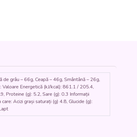
ină de grâu – 66g, Ceapă – 46g, Smântână – 26g,
: Valoare Energetică (kJ/kcal): 861.1 / 205.4,
.9, Proteine (g): 5.2, Sare (g): 0.3 Informații
are: Acizi grași saturați (g) 4.8, Glucide (g):
 Lapt