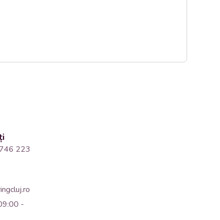
ți
746 223
ngcluj.ro
09:00 -