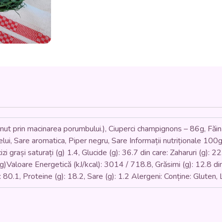
ȘI
MĂMĂLIGUȚĂ
(ciuperci
de
padure,
ardei,
ceapă,
smântână
vegetală,
făină
de
mălai)
350
nut prin macinarea porumbului.), Ciuperci champignons – 86g, Fă
gr.
elui, Sare aromatica, Piper negru, Sare Informații nutriționale 100g
izi grași saturați (g) 1.4, Glucide (g): 36.7 din care: Zaharuri (g): 22
)Valoare Energetică (kJ/kcal): 3014 / 718.8, Grăsimi (g): 12.8 din c
: 80.1, Proteine (g): 18.2, Sare (g): 1.2 Alergeni: Conține: Gluten,