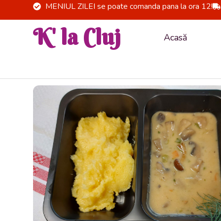
Skip
MENIUL ZILEI se poate comanda pana la ora 12!
to
K' la Cluj
content
Acasă