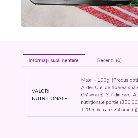
Informații suplimentare
Recenzii (0)
Malai – 100g, (Produs obti
Ardei, Ulei de floarea soar
VALORI
Grăsimi (g): 3.7 din care: Ac
NUTRITIONALE
nutriționale porție (350.00g
128.5 din care: Zaharuri (g)