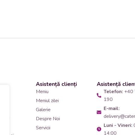
Asistență clienți
Asistență clien
 și
Meniu
Telefon:
+40 
190
Meniul zilei
10
E-mail:
Galerie
delivery@cateri
tering
Despre Noi
Luni - Vineri:
90
Servicii
14:00