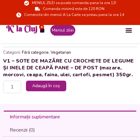
MENIUL ZILEI se poate comanda pana la ora 12!
Skip
Comanda minimă este de 120 RON.
to
Comenzile din meniul A La Carte se preiau pana la ora 14
content
K' la Cluj
0
Cart
Meniul zilei
Categorii:
Fără categorie
,
Vegetarian
V1 – SOTE DE MAZĂRE CU CROCHETE DE LEGUME
ȘI INELE DE CEAPĂ PANE – DE POST (mazare,
morcovi, ceapa, faina, ulei, cartofi, pesmet) 350gr.
Cantitate
Adaugă în coș
V1
-
SOTE
DE
MAZĂRE
Informații suplimentare
CU
CROCHETE
Recenzii (0)
DE
LEGUME