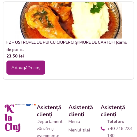
F2 – OSTROPEL DE PUI CU CIUPERCI ȘI PIURE DE CARTOFI (carne
de pui, ci..
23,50
lei
Adaugă în coș
K'
Asistență
Asistență
Asistență
clienți
clienți
clienți
la
Departament
Meniu
Telefon:
Cluj
vânzări și
+40 746 223
Meniul zilei
evenimente
190