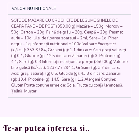
ȘI
VALORI NUTRITIONALE
INELE
DE
SOTE DE MAZARE CU CROCHETE DE LEGUME SI INELE DE
CEAPĂ
CEAPA PANE – DE POST (350.00 g) Mazăre – 150g, Morcov –
PANE
50g, Cartofi – 20g, Făină de grâu – 20g, Ceapă – 20g, Pesmet
-
auriu – 10g, Ulei de floarea soarelui – 2ml, Sare – 1g, Piper
DE
negru – 1g Informații nutriționale 100g Valoare Energetică
POST
(kJ/kcal): 353.6 / 84, Grăsimi (g): 1.1 din care: Acizi grași saturați
(mazare,
(g) 0.1, Glucide (g): 12.5 din care: Zaharuri (g): 3, Proteine (g):
morcovi,
4.1, Sare (g): 0.3 Informații nutriționale porție (350.00g) Valoare
Energetică (kJ/kcal): 1237.7 / 294.1, Grăsimi (g): 3.7 din care:
ceapa,
Acizi grași saturați (g) 0.5, Glucide (g): 43.8 din care: Zaharuri
faina,
(g): 10.4, Proteine (g): 14.5, Sare (g): 1.2 Alergeni Conține:
ulei,
Gluten Poate conține urme de: Soia, Fructe cu coajă lemnoasă,
cartofi,
Țelină, Muștar
pesmet)
350gr.
Te-ar putea interesa si..