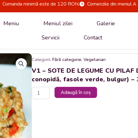
Comanda minimă este de 120 RON.
Comenzile din meniul A 
Meniu
Meniul zilei
Galerie
Servicii
Contact
Categorii:
Fără categorie
,
Vegetarian
V1 – SOTE DE LEGUME CU PILAF DE
conopidă, fasole verde, bulgur) – 
Cantitate
Adaugă în coș
V1
-
SOTE
DE
LEGUME
CU
PILAF