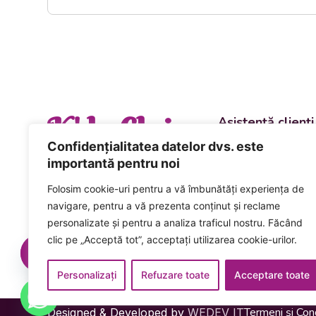
K' la Cluj
Asistență clienți
Departament vânzări
Confidențialitatea datelor dvs. este
evenimente
importantă pentru noi
+40 744 981 0
Folosim cookie-uri pentru a vă îmbunătăți experiența de
Comenzi și livrări ca
navigare, pentru a vă prezenta conținut și reclame
+40 746 223 1
personalizate și pentru a analiza traficul nostru. Făcând
clic pe „Acceptă tot”, acceptați utilizarea cookie-urilor.
Acceptăm plata num
card inclusiv cardur
Personalizați
Refuzare toate
Acceptare toate
Termeni și Cond
Designed & Developed by
WEDEV IT