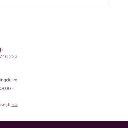
ți
746 223
ngcluj.ro
09:00 -
ăsești
aici
!