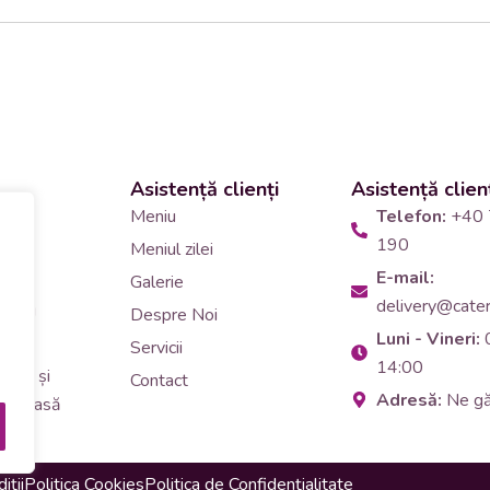
Asistență clienți
Asistență clien
 și
Meniu
Telefon:
+40 
190
Meniul zilei
10
E-mail:
Galerie
delivery@cateri
tering
Despre Noi
Luni - Vineri:
90
Servicii
14:00
erar și
Contact
Adresă:
Ne g
i de masă
iții
Politica Cookies
Politica de Confidențialitate