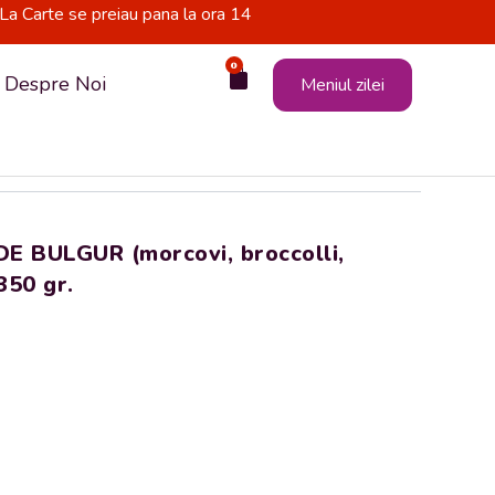
La Carte se preiau pana la ora 14
0
Cart
Despre Noi
Meniul zilei
 BULGUR (morcovi, broccolli,
350 gr.