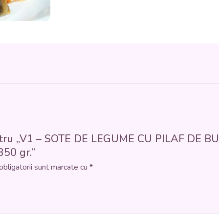
DE
BULGUR
(morcovi,
broccolli,
conopidă,
fasole
verde,
bulgur)
-
350
gr.
 pentru „V1 – SOTE DE LEGUME CU PILAF DE BUL
350 gr.”
obligatorii sunt marcate cu
*