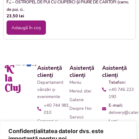
F2 – OSTROPEL DE PUI CU CIUPERCI ȘI PIURE DE CARTOFI (carne
de pui, ci..
23,50
lei
Adaugă în coș
K'
Asistență
Asistență
Asistență
clienți
clienți
clienți
la
Departament
Meniu
Telefon:
Cluj
vânzări și
+40 746 223
Meniul zilei
evenimente
190
Galerie
+40 744 981
E-mail:
Despre Noi
010
delivery@cateri
Servicii
Comenzi și
Luni -
Contact
livrări catering
Vineri:
Confidențialitatea datelor dvs. este
09:00 -
+40 746 223
importantă pentru noi