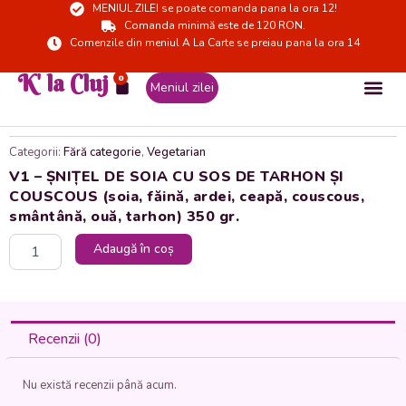
MENIUL ZILEI se poate comanda pana la ora 12!
Skip
Comanda minimă este de 120 RON.
to
Comenzile din meniul A La Carte se preiau pana la ora 14
content
K' la Cluj
0
Cart
Meniul zilei
Categorii:
Fără categorie
,
Vegetarian
V1 – ȘNIȚEL DE SOIA CU SOS DE TARHON ȘI
COUSCOUS (soia, făină, ardei, ceapă, couscous,
smântână, ouă, tarhon) 350 gr.
Cantitate
Adaugă în coș
V1
-
ȘNIȚEL
DE
SOIA
Recenzii (0)
CU
SOS
Nu există recenzii până acum.
DE
TARHON