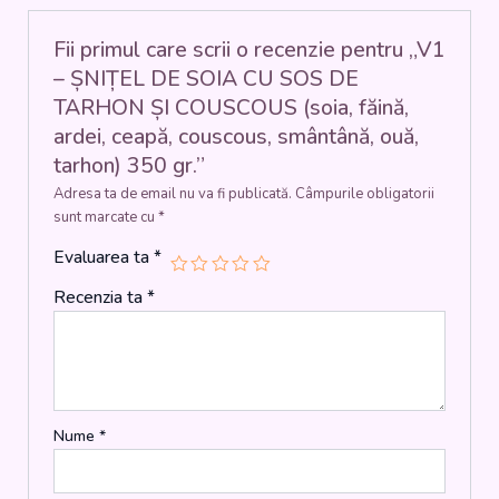
ȘI
COUSCOUS
Fii primul care scrii o recenzie pentru „V1
(soia,
– ȘNIȚEL DE SOIA CU SOS DE
făină,
TARHON ȘI COUSCOUS (soia, făină,
ardei,
ardei, ceapă, couscous, smântână, ouă,
ceapă,
couscous,
tarhon) 350 gr.”
smântână,
Adresa ta de email nu va fi publicată.
Câmpurile obligatorii
ouă,
sunt marcate cu
*
tarhon)
350
Evaluarea ta
*
gr.
Recenzia ta
*
Nume
*