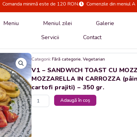
Comanda minimă este de 120 RON.
Comenzile din meniul A 
Meniu
Meniul zilei
Galerie
Servicii
Contact
Categorii:
Fără categorie
,
Vegetarian
V1 – SANDWICH TOAST CU MOZZA
MOZZARELLA IN CARROZZA (pâine t
cartofi prajiti) – 350 gr.
Cantitate
Adaugă în coș
V1
-
SANDWICH
TOAST
CU
MOZZARELLA