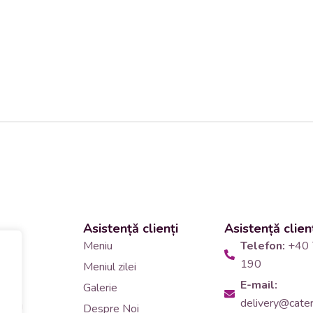
Asistență clienți
Asistență clien
 și
Meniu
Telefon:
+40 
190
Meniul zilei
10
E-mail:
Galerie
delivery@cateri
tering
Despre Noi