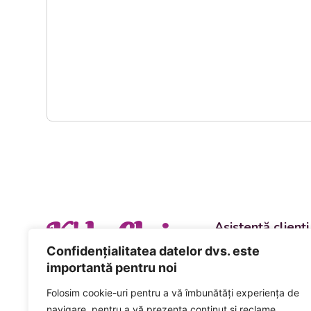
K' la Cluj
Asistență clienți
Departament vânzări
Confidențialitatea datelor dvs. este
evenimente
importantă pentru noi
+40 744 981 0
Folosim cookie-uri pentru a vă îmbunătăți experiența de
Comenzi și livrări ca
navigare, pentru a vă prezenta conținut și reclame