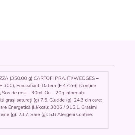
A (350.00 g) CARTOFI PRAJITI/WEDGES –
 (E 300), Emulsifiant: Datem (E 472e)] (Conține
, Sos de rosii – 30ml, Ou – 20g Informații
 grași saturați (g) 7.5, Glucide (g): 24.3 din care:
loare Energetică (kJ/kcal): 3806 / 915.1, Grăsimi
oteine (g): 23.7, Sare (g): 5.8 Alergeni Conține: