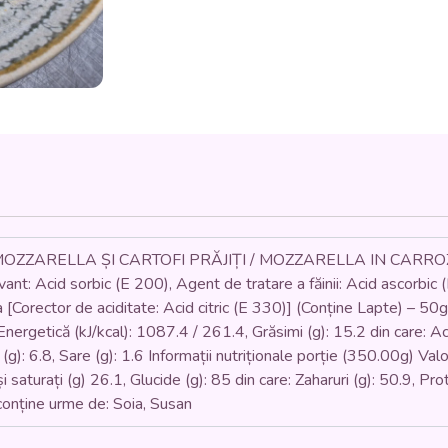
ȘI
CARTOFI
PRĂJIȚI
/
MOZZARELLA
IN
CARROZZA
(pâine
toast,
ou,
mozzarella,
sos
rosii,
ZZARELLA ȘI CARTOFI PRĂJIȚI / MOZZARELLA IN CARROZZ
cartofi
nt: Acid sorbic (E 200), Agent de tratare a făinii: Acid ascorbic
prajiti)
[Corector de aciditate: Acid citric (E 330)] (Conține Lapte) – 50g
-
ergetică (kJ/kcal): 1087.4 / 261.4, Grăsimi (g): 15.2 din care: Acizi
350
gr.
 (g): 6.8, Sare (g): 1.6 Informații nutriționale porție (350.00g) Va
și saturați (g) 26.1, Glucide (g): 85 din care: Zaharuri (g): 50.9, Pr
onține urme de: Soia, Susan