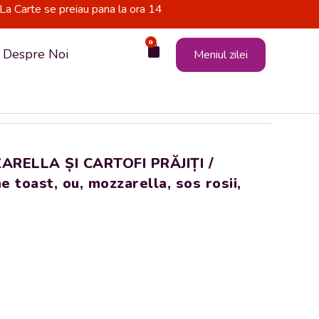
La Carte se preiau pana la ora 14
0
Cart
Despre Noi
Meniul zilei
RELLA ȘI CARTOFI PRĂJIȚI /
oast, ou, mozzarella, sos rosii,