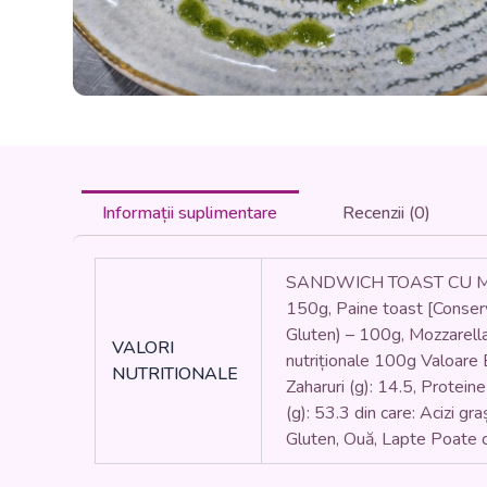
Informații suplimentare
Recenzii (0)
SANDWICH TOAST CU MO
150g, Paine toast [Conserva
Gluten) – 100g, Mozzarella 
VALORI
nutriționale 100g Valoare En
NUTRITIONALE
Zaharuri (g): 14.5, Proteine
(g): 53.3 din care: Acizi gra
Gluten, Ouă, Lapte Poate c