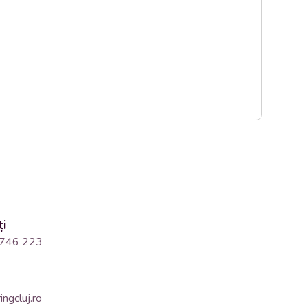
ți
746 223
ngcluj.ro