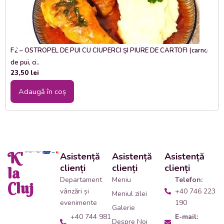
F2 – OSTROPEL DE PUI CU CIUPERCI ȘI PIURE DE CARTOFI (carne
de pui, ci..
23,50
lei
Adaugă în coș
K'
Asistență
Asistență
Asistență
clienți
clienți
clienți
la
Departament
Meniu
Telefon:
Cluj
vânzări și
+40 746 223
Meniul zilei
evenimente
190
Galerie
+40 744 981
E-mail:
Despre Noi