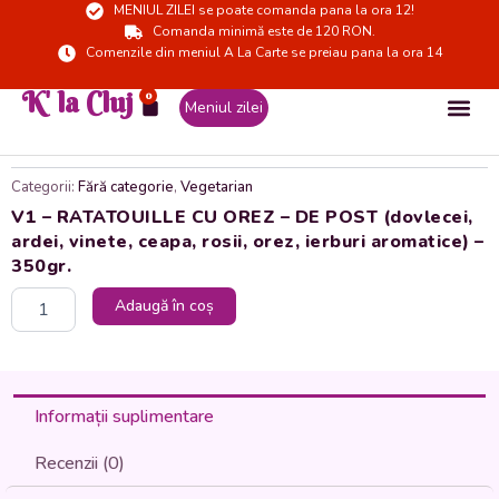
MENIUL ZILEI se poate comanda pana la ora 12!
Skip
Comanda minimă este de 120 RON.
to
Comenzile din meniul A La Carte se preiau pana la ora 14
content
K' la Cluj
0
Cart
Meniul zilei
Categorii:
Fără categorie
,
Vegetarian
V1 – RATATOUILLE CU OREZ – DE POST (dovlecei,
ardei, vinete, ceapa, rosii, orez, ierburi aromatice) –
350gr.
Cantitate
Adaugă în coș
V1
-
RATATOUILLE
CU
OREZ
Informații suplimentare
-
DE
Recenzii (0)
POST
(dovlecei,