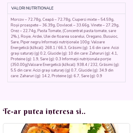
ardei,
VALORI NUTRITIONALE
vinete,
ceapa,
Morcov – 72.78g, Ceapă – 72.78g, Ciuperci mixte – 54.59g,
rosii,
Roșii proaspete – 36.39g, Dovlecel – 33.66g, Vinete – 27.29g,
orez,
Orez – 22.74g, Pasta Tomate, (Concentrat pasta tomate, sare
ierburi
2%.), Roșie, Ardei, Ulei de floarea soarelui, Oregano, Busuioc,
aromatice)
Sare, Piper negru Informații nutriționale 100g: Valoare
-
Energetică (kJ/kcal): 268.1 / 66.3, Grăsimi (g): 1.6 din care: Acizi
350gr.
grași saturați (g) 0.2, Glucide (g): 10 din care: Zaharuri (g): 4.1,
Proteine (g): 1.9, Sare (g): 0.3 Informații nutriționale porție
(350.00g)Valoare Energetică (kJ/kcal): 938.4 / 232, Grăsimi (g):
5.5 din care: Acizi grași saturați (g) 0.7, Glucide (g): 34.9 din
care: Zaharuri (g): 14.2, Proteine (g): 6.7, Sare (g): 0.9
Te-ar putea interesa si..