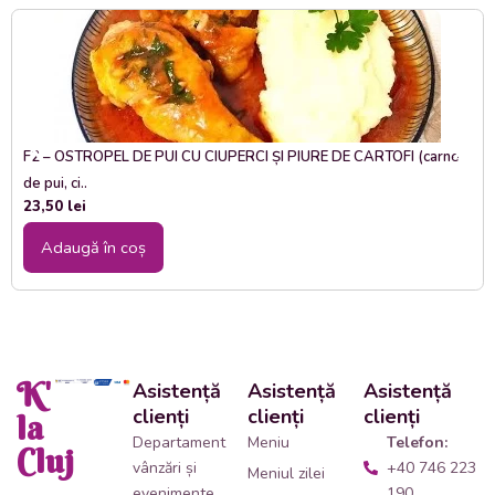
F2 – OSTROPEL DE PUI CU CIUPERCI ȘI PIURE DE CARTOFI (carne
de pui, ci..
23,50
lei
Adaugă în coș
K'
Asistență
Asistență
Asistență
clienți
clienți
clienți
la
Departament
Meniu
Telefon:
Cluj
vânzări și
+40 746 223
Meniul zilei
evenimente
190