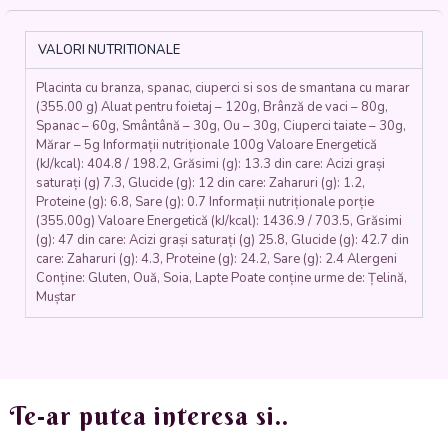
CIUPERCI
SI
SOS
VALORI NUTRITIONALE
DE
SMANTANA
Placinta cu branza, spanac, ciuperci si sos de smantana cu marar
CU
(355.00 g) Aluat pentru foietaj – 120g, Brânză de vaci – 80g,
MARAR
Spanac – 60g, Smântână – 30g, Ou – 30g, Ciuperci taiate – 30g,
(aluat
Mărar – 5g Informații nutriționale 100g Valoare Energetică
de
(kJ/kcal): 404.8 / 198.2, Grăsimi (g): 13.3 din care: Acizi grași
foetaj,
saturați (g) 7.3, Glucide (g): 12 din care: Zaharuri (g): 1.2,
branza,
Proteine (g): 6.8, Sare (g): 0.7 Informații nutriționale porție
spanac,
(355.00g) Valoare Energetică (kJ/kcal): 1436.9 / 703.5, Grăsimi
(g): 47 din care: Acizi grași saturați (g) 25.8, Glucide (g): 42.7 din
ciuperci,
care: Zaharuri (g): 4.3, Proteine (g): 24.2, Sare (g): 2.4 Alergeni
ou,
Conține: Gluten, Ouă, Soia, Lapte Poate conține urme de: Țelină,
smantana,
Muștar
marar)
350
gr.
Te-ar putea interesa si..