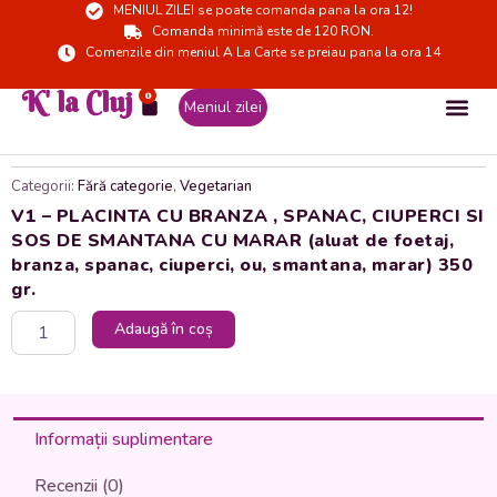
MENIUL ZILEI se poate comanda pana la ora 12!
Skip
Comanda minimă este de 120 RON.
to
Comenzile din meniul A La Carte se preiau pana la ora 14
content
K' la Cluj
0
Cart
Meniul zilei
Categorii:
Fără categorie
,
Vegetarian
V1 – PLACINTA CU BRANZA , SPANAC, CIUPERCI SI
SOS DE SMANTANA CU MARAR (aluat de foetaj,
branza, spanac, ciuperci, ou, smantana, marar) 350
gr.
Cantitate
Adaugă în coș
V1
-
PLACINTA
CU
BRANZA
Informații suplimentare
,
SPANAC,
Recenzii (0)