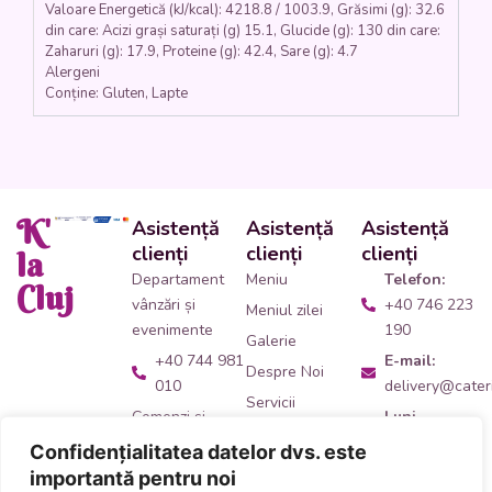
Valoare Energetică (kJ/kcal): 4218.8 / 1003.9, Grăsimi (g): 32.6
din care: Acizi grași saturați (g) 15.1, Glucide (g): 130 din care:
Zaharuri (g): 17.9, Proteine (g): 42.4, Sare (g): 4.7
Alergeni
Conține: Gluten, Lapte
K'
Asistență
Asistență
Asistență
clienți
clienți
clienți
la
Departament
Meniu
Telefon:
Cluj
vânzări și
+40 746 223
Meniul zilei
evenimente
190
Galerie
+40 744 981
E-mail:
Despre Noi
010
delivery@cateri
Servicii
Comenzi și
Luni -
Contact
livrări catering
Vineri:
Confidențialitatea datelor dvs. este
09:00 -
+40 746 223
importantă pentru noi