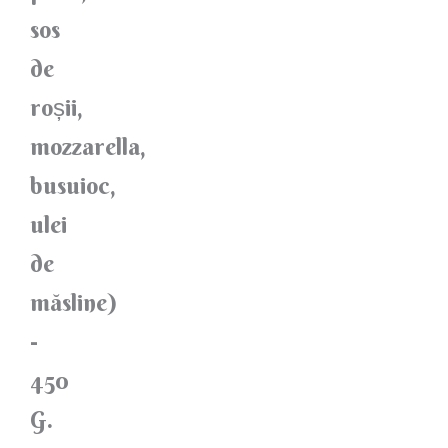
sos
de
roșii,
mozzarella,
busuioc,
ulei
de
măsline)
-
450
G.