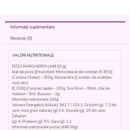
Informații suplimentare
Recenzii (0)
VALORI NUTRITIONALE
PIZZA MARGHERITA (448.00 g)
blat de pizza [Emulsifiant: Monostearat de sorbitan (E 491)]
(Conține Gluten) – 250g, Mozzarella [Corector de aciditate:
Acid citric
(E 330)] (Conține Lapte) – 100g, Sos Rosii – 90ml, Ulei de
măsline – 5ml, Busuioc – 3g
Informații nutriționale 100g
Valoare Energetică (kJ/kcal): 941.7 / 224.1, Grăsimi (g): 7.3 din
care: Acizi grași saturați (g) 3.4, Glucide (g): 29 din care:
Zaharuri
(g): 4, Proteine (g): 9.5, Sare (g): 1.1
Informații nutriționale porție (448.00g)