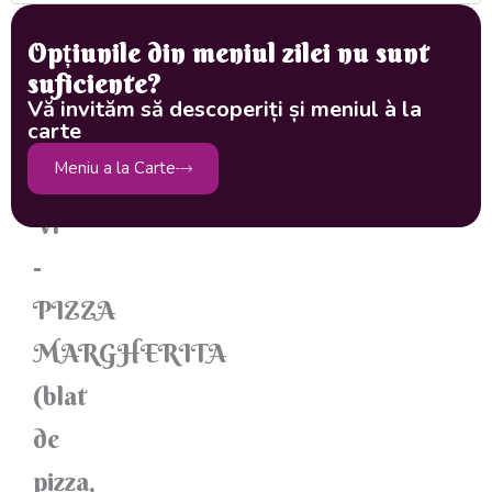
la
Opțiunile din meniul zilei nu sunt
telefon/
WhatsApp
suficiente?
la
Vă invităm să descoperiți și meniul à la
carte
0746
223
Meniu a la Carte
190
V1
-
PIZZA
MARGHERITA
(blat
de
pizza,