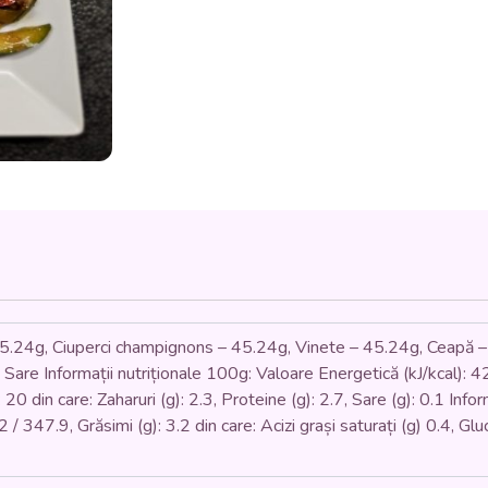
-
DE
POST
(zucchini,
vinete,
ciuperci,
ardei,
rosii,
ceapa,
orez,
busuioc,
oregano,
busuioc)
350
gr.
5.24g, Ciuperci champignons – 45.24g, Vinete – 45.24g, Ceapă – 
Sare Informații nutriționale 100g: Valoare Energetică (kJ/kcal): 420
): 20 din care: Zaharuri (g): 2.3, Proteine (g): 2.7, Sare (g): 0.1 In
/ 347.9, Grăsimi (g): 3.2 din care: Acizi grași saturați (g) 0.4, Gluc