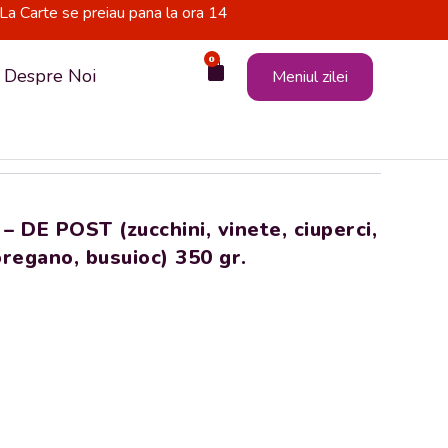
La Carte se preiau pana la ora 14
0
Cart
Despre Noi
Meniul zilei
DE POST (zucchini, vinete, ciuperci,
 oregano, busuioc) 350 gr.