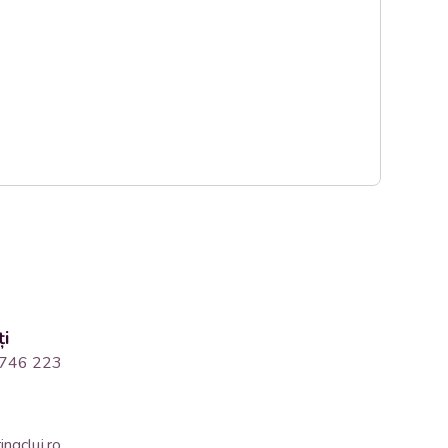
ți
746 223
ngcluj.ro