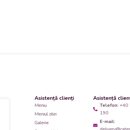
Asistență clienți
Asistență clien
 și
Meniu
Telefon:
+40 
190
Meniul zilei
10
E-mail:
Galerie
delivery@cateri