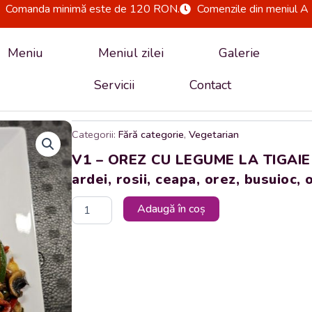
Comanda minimă este de 120 RON.
Comenzile din meniul A 
Meniu
Meniul zilei
Galerie
Servicii
Contact
Categorii:
Fără categorie
,
Vegetarian
V1 – OREZ CU LEGUME LA TIGAIE – 
ardei, rosii, ceapa, orez, busuioc,
Cantitate
Adaugă în coș
V1
-
OREZ
CU
LEGUME
LA
TIGAIE