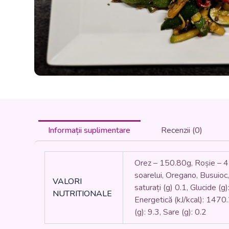
Informații suplimentare
Recenzii (0)
Orez – 150.80g, Roșie – 4
soarelui, Oregano, Busuioc, 
VALORI
saturați (g) 0.1, Glucide (g
NUTRITIONALE
Energetică (kJ/kcal): 1470.2 
(g): 9.3, Sare (g): 0.2