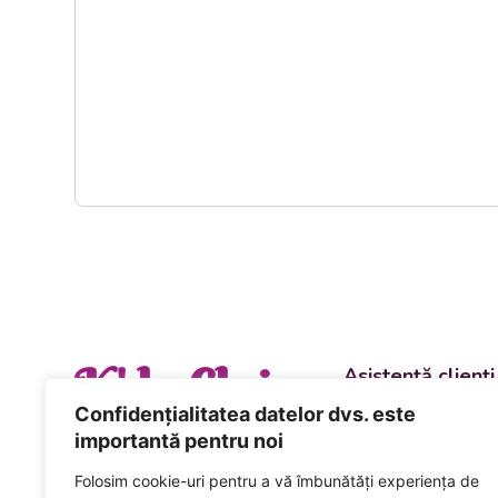
K' la Cluj
Asistență clienți
Departament vânzări
Confidențialitatea datelor dvs. este
evenimente
importantă pentru noi
+40 744 981 0
Folosim cookie-uri pentru a vă îmbunătăți experiența de