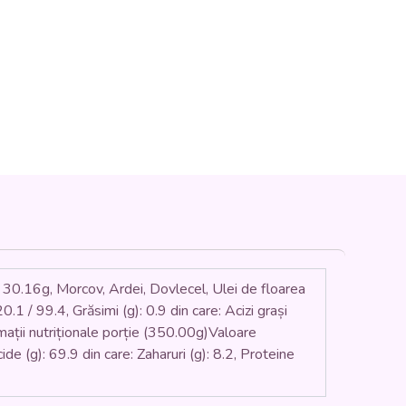
30.16g, Morcov, Ardei, Dovlecel, Ulei de floarea
.1 / 99.4, Grăsimi (g): 0.9 din care: Acizi grași
formații nutriționale porție (350.00g)Valoare
ide (g): 69.9 din care: Zaharuri (g): 8.2, Proteine