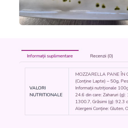
Informații suplimentare
Recenzii (0)
MOZZARELLA PANE ÎN CR
(Conține Lapte) – 50g, Pes
VALORI
Informații nutriționale 100g
NUTRITIONALE
24.6 din care: Zaharuri (g):
1300.7, Grăsimi (g): 92.3 din
Alergeni Conține: Gluten, 