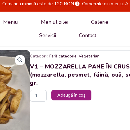
Comanda minimă este de 120 RON.
Comenzile din meniul A 
Meniu
Meniul zilei
Galerie
Servicii
Contact
Categorii:
Fără categorie
,
Vegetarian
V1 – MOZZARELLA PANE ÎN CRU
(mozzarella, pesmet, făină, ouă, 
gr.
Cantitate
Adaugă în coș
V1
-
MOZZARELLA
PANE
ÎN
CRUSTĂ