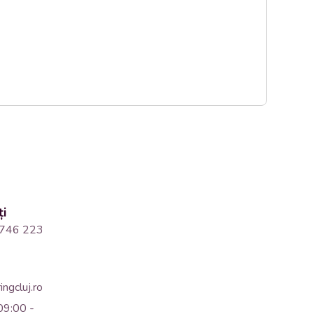
ți
746 223
ngcluj.ro
09:00 -