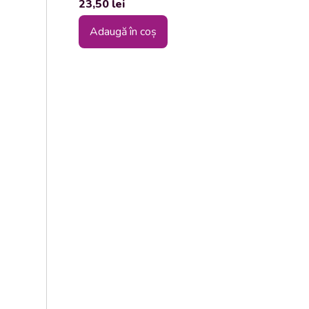
23,50
lei
Adaugă în coș