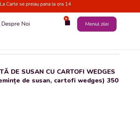
La Carte se preiau pana la ora 14
0
Cart
Despre Noi
Meniul zilei
STĂ DE SUSAN CU CARTOFI WEDGES
semințe de susan, cartofi wedges) 350