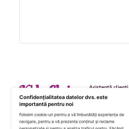
K' la Cluj
Asistență clienți
Departament vânzări
Confidențialitatea datelor dvs. este
evenimente
importantă pentru noi
+40 744 981 0
Folosim cookie-uri pentru a vă îmbunătăți experiența de
Comenzi și livrări ca
navigare, pentru a vă prezenta conținut și reclame
+40 746 223 1
personalizate și pentru a analiza traficul nostru. Făcând