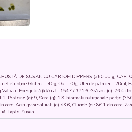
DE
SUSAN
CU
CARTOFI
WEDGES
(mozzarella,
pesmet,
făină,
ouă,
semințe
de
susan,
cartofi
USTĂ DE SUSAN CU CARTOFI DIPPERS (350.00 g) CARTOFI
wedges)
met (Conține Gluten) – 40g, Ou – 30g, Ulei de palmier – 20ml, 
350
 Valoare Energetică (kJ/kcal): 1547 / 371.6, Grăsimi (g): 26.4 din ca
gr.
 1.1, Proteine (g): 9, Sare (g): 1.8 Informații nutriționale porție (
 care: Acizi grași saturați (g) 43.6, Glucide (g): 86.1 din care: Zaha
Ouă, Lapte, Susan