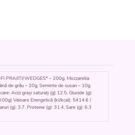
 PRAJITI/WEDGES* – 200g, Mozzarella
Făină de grâu – 20g, Seminte de susan – 10g
re: Acizi grași saturați (g) 12.5, Glucide (g):
350.00g) Valoare Energetică (kJ/kcal): 5414.6 /
ruri (g): 3.7, Proteine (g): 31.4, Sare (g): 6.3