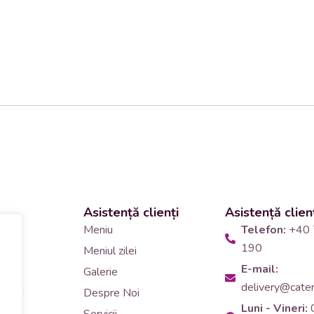
Asistență clienți
Asistență clien
 și
Meniu
Telefon:
+40 
190
Meniul zilei
10
E-mail:
Galerie
delivery@cateri
tering
Despre Noi
Luni - Vineri:
90
Servicii