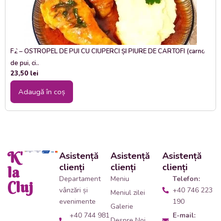
F2 – OSTROPEL DE PUI CU CIUPERCI ȘI PIURE DE CARTOFI (carne
de pui, ci..
23,50
lei
Adaugă în coș
K'
Asistență
Asistență
Asistență
clienți
clienți
clienți
la
Departament
Meniu
Telefon:
Cluj
vânzări și
+40 746 223
Meniul zilei
evenimente
190
Galerie
+40 744 981
E-mail:
Despre Noi