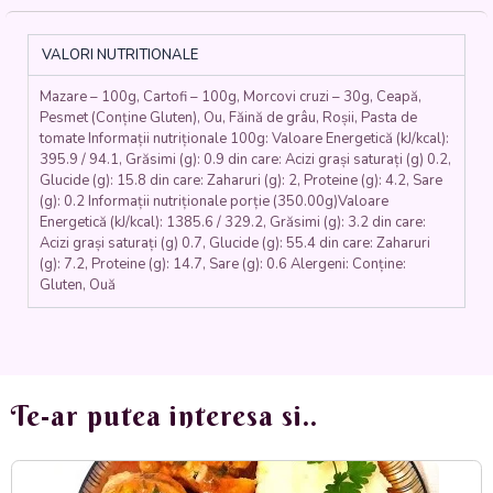
CARTOFI
(mazare,
ceapa,
VALORI NUTRITIONALE
morcovi,
ardei,
Mazare – 100g, Cartofi – 100g, Morcovi cruzi – 30g, Ceapă,
cartofi,
Pesmet (Conține Gluten), Ou, Făină de grâu, Roșii, Pasta de
usturoi,
tomate Informații nutriționale 100g: Valoare Energetică (kJ/kcal):
faina,
395.9 / 94.1, Grăsimi (g): 0.9 din care: Acizi grași saturați (g) 0.2,
smantana
Glucide (g): 15.8 din care: Zaharuri (g): 2, Proteine (g): 4.2, Sare
vegetala,
(g): 0.2 Informații nutriționale porție (350.00g)Valoare
marar,
Energetică (kJ/kcal): 1385.6 / 329.2, Grăsimi (g): 3.2 din care:
patrunjel,
Acizi grași saturați (g) 0.7, Glucide (g): 55.4 din care: Zaharuri
(g): 7.2, Proteine (g): 14.7, Sare (g): 0.6 Alergeni: Conține:
pesmet)
Gluten, Ouă
350
gr.
Te-ar putea interesa si..