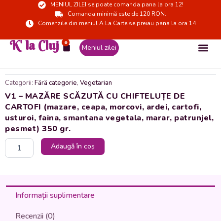
MENIUL ZILEI se poate comanda pana la ora 12!
Skip
Comanda minimă este de 120 RON.
to
Comenzile din meniul A La Carte se preiau pana la ora 14
content
K' la Cluj
0
Cart
Meniul zilei
Categorii:
Fără categorie
,
Vegetarian
V1 – MAZĂRE SCĂZUTĂ CU CHIFTELUȚE DE
CARTOFI (mazare, ceapa, morcovi, ardei, cartofi,
usturoi, faina, smantana vegetala, marar, patrunjel,
pesmet) 350 gr.
Cantitate
Adaugă în coș
V1
-
MAZĂRE
SCĂZUTĂ
CU
Informații suplimentare
CHIFTELUȚE
DE
Recenzii (0)