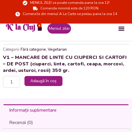
MENIUL ZILEI se poate comanda pana la ora 12!
Skip
Comanda minimă este de 120 RON.
to
Comenzile din meniul A La Carte se preiau pana la ora 14
content
K' la Cluj
0
Cart
Meniul zilei
Categorii:
Fără categorie
,
Vegetarian
V1 – MANCARE DE LINTE CU CIUPERCI SI CARTOFI
– DE POST (ciuperci, linte, cartofi, ceapa, morcovi,
ardei, usturoi, rosii) 350 gr.
Cantitate
Adaugă în coș
V1
-
MANCARE
DE
LINTE
Informații suplimentare
CU
CIUPERCI
Recenzii (0)
SI
CARTOFI