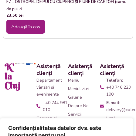
F2 – OSTROPEL DE PUI CU CIUPERCI ȘI PIURE DE CARTOFI (carne
de pui, ci..
23,50
lei
Adaugă în coș
K'
Asistență
Asistență
Asistență
clienți
clienți
clienți
la
Departament
Meniu
Telefon:
Cluj
vânzări și
+40 746 223
Meniul zilei
evenimente
190
Galerie
+40 744 981
E-mail:
Despre Noi
010
delivery@cateri
Servicii
Comenzi și
Luni -
Contact
livrări catering
Vineri:
Confidențialitatea datelor dvs. este
09:00 -
+40 746 223
importantă pentru noi