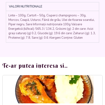
-
VALORI NUTRITIONALE
DE
POST
Linte – 100g, Cartofi – 50g, Ciuperci champignons – 30g,
(ciuperci,
Morcov, Ceapă, Usturoi, Făină de grâu, Ulei de floarea soarelui,
linte,
Piper negru, Sare Informații nutriționale 100g Valoare
cartofi,
Energetică (kJ/kcal): 565.3 / 134.2, Grăsimi (g): 2 din care: Acizi
ceapa,
grași saturați (g) 0.2, Glucide (g): 19.6 din care: Zaharuri (g): 1.3,
morcovi,
Proteine (g): 7.8, Sare (g): 0.6 Alergeni Conține: Gluten
ardei,
usturoi,
rosii)
350
gr.
Te-ar putea interesa si..