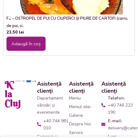
F2 – OSTROPEL DE PUI CU CIUPERCI ȘI PIURE DE CARTOFI (carne
de pui, ci..
23,50
lei
Adaugă în coș
K'
Asistență
Asistență
Asistență
clienți
clienți
clienți
la
Departament
Meniu
Telefon:
Cluj
vânzări și
+40 746 223
Meniul zilei
evenimente
190
Galerie
+40 744 981
E-mail:
Despre Noi
010
delivery@cateri
Servicii
Comenzi și
Luni -