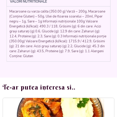
VALORI NUTRITIONALE
Macaroane cu varza calita (350.00 g) Varză – 200g, Macaroane
(Conține Gluten) – 50g, Ulei de floarea soarelui – 20ml, Piper
negru – 1g, Sare – 1g Informații nutriționale 100g Valoare
Energetică (kJ/kcal): 490.3 / 118, Grăsimi (g): 6 din care: Acizi
grași saturați (g) 0.6, Glucide (g): 12.9 din care: Zaharuri (g):
12.4, Proteine (g): 2.3, Sare (g): 0.3 Informații nutriționale porție
(350.00g) Valoare Energetică (kJ/kcal): 1715.9 / 412.9, Grăsimi
(g): 21 din care: Acizi grași saturați (g) 2.2, Glucide (g): 45.3 din
care: Zaharuri (g): 43.5, Proteine (g): 7.9, Sare (g): 1.1 Alergeni
Conține: Gluten
Te-ar putea interesa si..