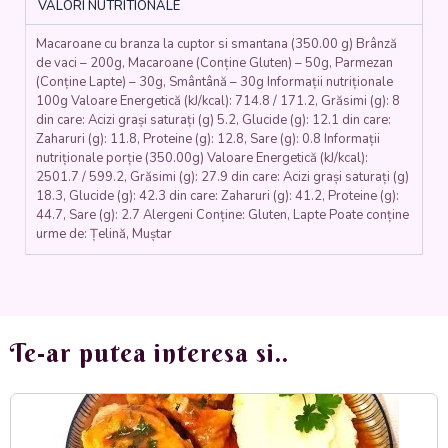
VALORI NUTRITIONALE
gr.
Macaroane cu branza la cuptor si smantana (350.00 g) Brânză
de vaci – 200g, Macaroane (Conține Gluten) – 50g, Parmezan
(Conține Lapte) – 30g, Smântână – 30g Informații nutriționale
100g Valoare Energetică (kJ/kcal): 714.8 / 171.2, Grăsimi (g): 8
din care: Acizi grași saturați (g) 5.2, Glucide (g): 12.1 din care:
Zaharuri (g): 11.8, Proteine (g): 12.8, Sare (g): 0.8 Informații
nutriționale porție (350.00g) Valoare Energetică (kJ/kcal):
2501.7 / 599.2, Grăsimi (g): 27.9 din care: Acizi grași saturați (g)
18.3, Glucide (g): 42.3 din care: Zaharuri (g): 41.2, Proteine (g):
44.7, Sare (g): 2.7 Alergeni Conține: Gluten, Lapte Poate conține
urme de: Țelină, Muștar
Te-ar putea interesa si..