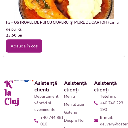
F2 – OSTROPEL DE PUI CU CIUPERCI ȘI PIURE DE CARTOFI (carne
de pui, ci..
23,50
lei
Adaugă în coș
K'
Asistență
Asistență
Asistență
clienți
clienți
clienți
la
Departament
Meniu
Telefon:
Cluj
vânzări și
+40 746 223
Meniul zilei
evenimente
190
Galerie
+40 744 981
E-mail:
Despre Noi
010
delivery@cateri