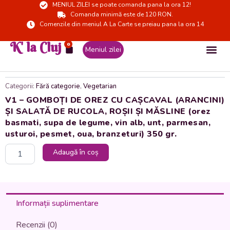
MENIUL ZILEI se poate comanda pana la ora 12!
Skip
Comanda minimă este de 120 RON.
to
Comenzile din meniul A La Carte se preiau pana la ora 14
content
K' la Cluj
0
Cart
Meniul zilei
Categorii:
Fără categorie
,
Vegetarian
V1 – GOMBOȚI DE OREZ CU CAȘCAVAL (ARANCINI)
ȘI SALATĂ DE RUCOLA, ROȘII ȘI MĂSLINE (orez
basmati, supa de legume, vin alb, unt, parmesan,
usturoi, pesmet, oua, branzeturi) 350 gr.
Cantitate
Adaugă în coș
V1
-
GOMBOȚI
DE
OREZ
Informații suplimentare
CU
CAȘCAVAL
Recenzii (0)