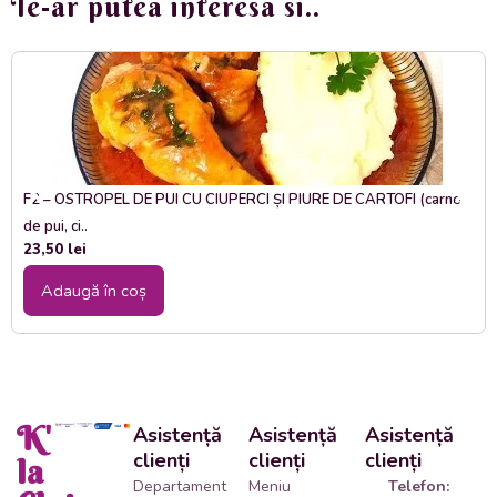
Te-ar putea interesa si..
F2 – OSTROPEL DE PUI CU CIUPERCI ȘI PIURE DE CARTOFI (carne
de pui, ci..
23,50
lei
Adaugă în coș
K'
Asistență
Asistență
Asistență
clienți
clienți
clienți
la
Departament
Meniu
Telefon: