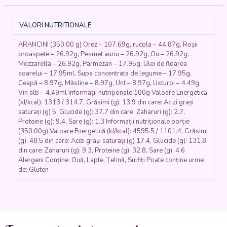
(ARANCINI)
ȘI
SALATĂ
VALORI NUTRITIONALE
DE
RUCOLA,
ARANCINI (350.00 g) Orez – 107.69g, rucola – 44.87g, Roșii
ROȘII
proaspete – 26.92g, Pesmet auriu – 26.92g, Ou – 26.92g,
ȘI
Mozzarella – 26.92g, Parmezan – 17.95g, Ulei de floarea
MĂSLINE
soarelui – 17.95ml, Supa concentrata de legume – 17.95g,
(orez
Ceapă – 8.97g, Măsline – 8.97g, Unt – 8.97g, Usturoi – 4.49g,
basmati,
Vin alb – 4.49ml Informații nutriționale 100g Valoare Energetică
supa
(kJ/kcal): 1313 / 314.7, Grăsimi (g): 13.9 din care: Acizi grași
de
saturați (g) 5, Glucide (g): 37.7 din care: Zaharuri (g): 2.7,
Proteine (g): 9.4, Sare (g): 1.3 Informații nutriționale porție
legume,
(350.00g) Valoare Energetică (kJ/kcal): 4595.5 / 1101.4, Grăsimi
vin
(g): 48.5 din care: Acizi grași saturați (g) 17.4, Glucide (g): 131.8
alb,
din care: Zaharuri (g): 9.3, Proteine (g): 32.8, Sare (g): 4.6
unt,
Alergeni Conține: Ouă, Lapte, Țelină, Sulfiți Poate conține urme
parmesan,
de: Gluten
usturoi,
pesmet,
oua,
branzeturi)
350
gr.