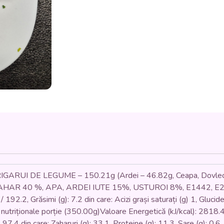
CARTOFI
DULCI
COPȚI
ȘI
SOS
SWEETCHILLI
-
DE
POST
(dovlecel,
ciuperci,
rosii,
ceapa,
ardei,
vinete,
cartofi
dulci,
FRIGARUI DE LEGUME – 150.21g (Ardei – 46.82g, Ceapa, Dovlecel
sos
sweetchilli)
AR 40 %, APA, ARDEI IUTE 15%, USTUROI 8%, E1442, E260]) I
-
 192.2, Grăsimi (g): 7.2 din care: Acizi grași saturați (g) 1, Glucide 
350
i nutriționale porție (350.00g)Valoare Energetică (kJ/kcal): 2818.4 
gr.
: 97.4 din care: Zaharuri (g): 33.1, Proteine (g): 11.3, Sare (g): 0.6