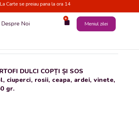
La Carte se preiau pana la ora 14
0
Cart
Despre Noi
Meniul zilei
RTOFI DULCI COPȚI ȘI SOS
iuperci, rosii, ceapa, ardei, vinete,
0 gr.