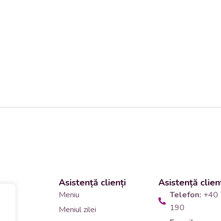
Asistență clienți
Asistență clien
 și
Meniu
Telefon:
+40 
190
Meniul zilei