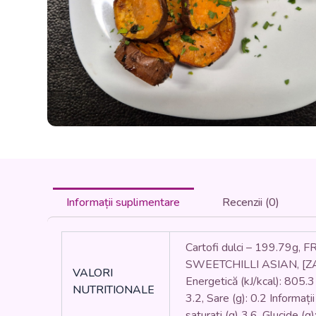
Informații suplimentare
Recenzii (0)
Cartofi dulci – 199.79g, 
SWEETCHILLI ASIAN, [ZAH
VALORI
Energetică (kJ/kcal): 805.3 /
NUTRITIONALE
3.2, Sare (g): 0.2 Informați
saturați (g) 3.6, Glucide (g)