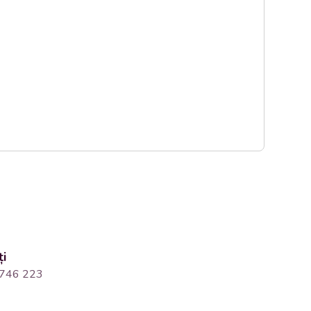
ți
746 223