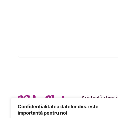
K' la Cluj
Asistență clienți
Departament vânzări
Confidențialitatea datelor dvs. este
evenimente
importantă pentru noi