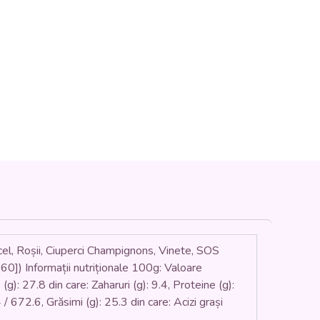
, Roșii, Ciuperci Champignons, Vinete, SOS
nformații nutriționale 100g: Valoare
(g): 27.8 din care: Zaharuri (g): 9.4, Proteine (g):
/ 672.6, Grăsimi (g): 25.3 din care: Acizi grași