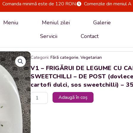
Comanda minimă este de 120 RON.
Comenzile din meniul A 
Meniu
Meniul zilei
Galerie
Servicii
Contact
Categorii:
Fără categorie
,
Vegetarian
V1 – FRIGĂRUI DE LEGUME CU CA
SWEETCHILLI – DE POST (dovlecel, c
cartofi dulci, sos sweetchilli) – 35
Cantitate
Adaugă în coș
V1
-
FRIGĂRUI
DE
LEGUME
CU