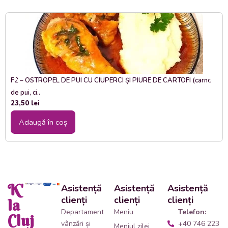
F2 – OSTROPEL DE PUI CU CIUPERCI ȘI PIURE DE CARTOFI (carne
de pui, ci..
23,50
lei
Adaugă în coș
K'
Asistență
Asistență
Asistență
clienți
clienți
clienți
la
Departament
Meniu
Telefon:
Cluj
vânzări și
+40 746 223
Meniul zilei