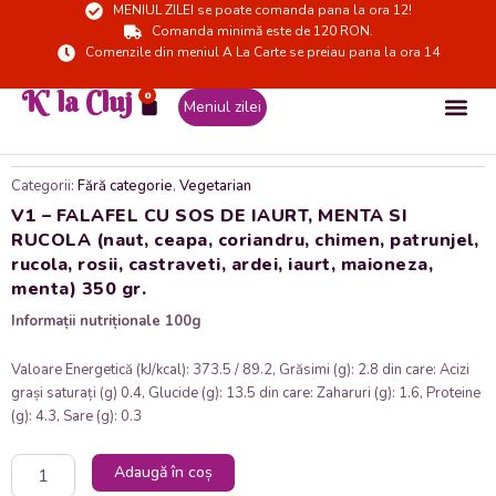
MENIUL ZILEI se poate comanda pana la ora 12!
Skip
Comanda minimă este de 120 RON.
to
Comenzile din meniul A La Carte se preiau pana la ora 14
content
K' la Cluj
0
Cart
Meniul zilei
Categorii:
Fără categorie
,
Vegetarian
V1 – FALAFEL CU SOS DE IAURT, MENTA SI
RUCOLA (naut, ceapa, coriandru, chimen, patrunjel,
rucola, rosii, castraveti, ardei, iaurt, maioneza,
menta) 350 gr.
Informații nutriționale 100g
Valoare Energetică (kJ/kcal): 373.5 / 89.2, Grăsimi (g): 2.8 din care: Acizi
grași saturați (g) 0.4, Glucide (g): 13.5 din care: Zaharuri (g): 1.6, Proteine
(g): 4.3, Sare (g): 0.3
Cantitate
Adaugă în coș
V1