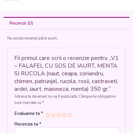
-
FALAFEL
CU
SOS
Recenzii (0)
DE
IAURT,
Nu există recenzii până acum.
MENTA
SI
RUCOLA
(naut,
Fii primul care scrii o recenzie pentru „V1
ceapa,
– FALAFEL CU SOS DE IAURT, MENTA
coriandru,
SI RUCOLA (naut, ceapa, coriandru,
chimen,
chimen, patrunjel, rucola, rosii, castraveti,
patrunjel,
rucola,
ardei, iaurt, maioneza, menta) 350 gr.”
rosii,
Adresa ta de email nu va fi publicată.
Câmpurile obligatorii
castraveti,
sunt marcate cu
*
ardei,
iaurt,
Evaluarea ta
*
maioneza,
menta)
Recenzia ta
*
350