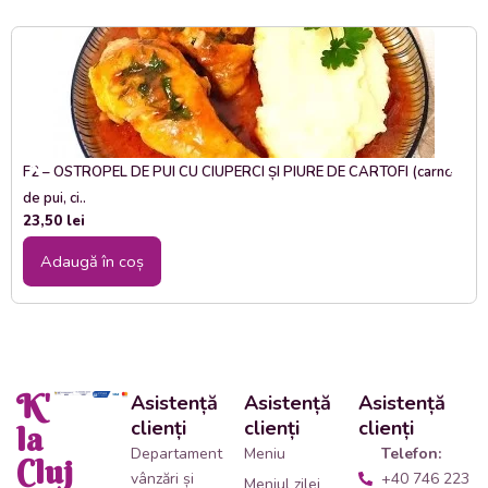
F2 – OSTROPEL DE PUI CU CIUPERCI ȘI PIURE DE CARTOFI (carne
de pui, ci..
23,50
lei
Adaugă în coș
K'
Asistență
Asistență
Asistență
clienți
clienți
clienți
la
Departament
Meniu
Telefon:
Cluj
vânzări și
+40 746 223
Meniul zilei