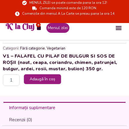
MENIUL ZILEI se poate comanda pana la ora 12!
Skip
Comanda minimă este de 120 RON.
to
Comenzile din meniul A La Carte se preiau pana la ora 14
content
K' la Cluj
0
Cart
Meniul zilei
Categorii:
Fără categorie
,
Vegetarian
V1 – FALAFEL CU PILAF DE BULGUR SI SOS DE
ROȘII (naut, ceapa, coriandru, chimen, patrunjel,
bulgur, ardei, rosii, mustar, bulion) 350 gr.
Cantitate
Adaugă în coș
V1
-
FALAFEL
CU
PILAF
Informații suplimentare
DE
BULGUR
Recenzii (0)
SI
SOS