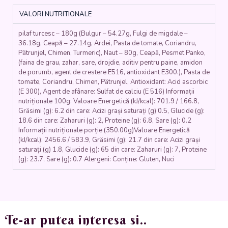
DE
VALORI NUTRITIONALE
ROȘII
(naut,
pilaf turcesc – 180g (Bulgur – 54.27g, Fulgi de migdale –
ceapa,
36.18g, Ceapă – 27.14g, Ardei, Pasta de tomate, Coriandru,
coriandru,
Pătrunjel, Chimen, Turmeric), Naut – 80g, Ceapă, Pesmet Panko,
chimen,
(faina de grau, zahar, sare, drojdie, aditiv pentru paine, amidon
patrunjel,
de porumb, agent de crestere E516, antioxidant E300.), Pasta de
bulgur,
tomate, Coriandru, Chimen, Pătrunjel, Antioxidant: Acid ascorbic
ardei,
(E 300), Agent de afânare: Sulfat de calciu (E 516) Informații
rosii,
nutriționale 100g: Valoare Energetică (kJ/kcal): 701.9 / 166.8,
Grăsimi (g): 6.2 din care: Acizi grași saturați (g) 0.5, Glucide (g):
mustar,
18.6 din care: Zaharuri (g): 2, Proteine (g): 6.8, Sare (g): 0.2
bulion)
Informații nutriționale porție (350.00g)Valoare Energetică
350
(kJ/kcal): 2456.6 / 583.9, Grăsimi (g): 21.7 din care: Acizi grași
gr.
saturați (g) 1.8, Glucide (g): 65 din care: Zaharuri (g): 7, Proteine
(g): 23.7, Sare (g): 0.7 Alergeni: Conține: Gluten, Nuci
Te-ar putea interesa si..