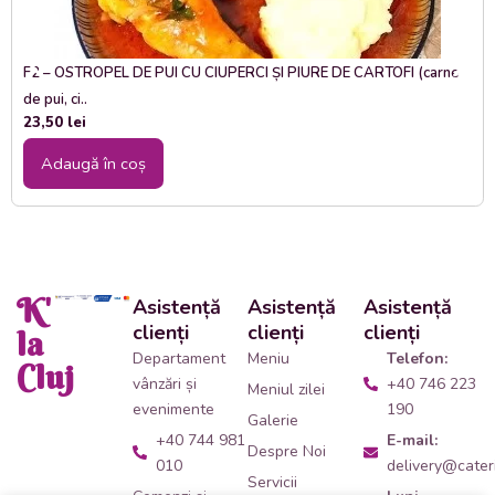
F2 – OSTROPEL DE PUI CU CIUPERCI ȘI PIURE DE CARTOFI (carne
de pui, ci..
23,50
lei
Adaugă în coș
K'
Asistență
Asistență
Asistență
clienți
clienți
clienți
la
Departament
Meniu
Telefon:
Cluj
vânzări și
+40 746 223
Meniul zilei
evenimente
190
Galerie
+40 744 981
E-mail:
Despre Noi
010
delivery@cateri
Servicii