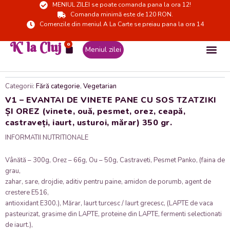
MENIUL ZILEI se poate comanda pana la ora 12!
Skip
Comanda minimă este de 120 RON.
to
Comenzile din meniul A La Carte se preiau pana la ora 14
content
K' la Cluj
0
Cart
Meniul zilei
Categorii:
Fără categorie
,
Vegetarian
V1 – EVANTAI DE VINETE PANE CU SOS TZATZIKI
ȘI OREZ (vinete, ouă, pesmet, orez, ceapă,
castraveți, iaurt, usturoi, mărar) 350 gr.
INFORMATII NUTRITIONALE
Vânătă – 300g, Orez – 66g, Ou – 50g, Castraveti, Pesmet Panko, (faina de
grau,
zahar, sare, drojdie, aditiv pentru paine, amidon de porumb, agent de
crestere E516,
antioxidant E300.), Mărar, Iaurt turcesc / Iaurt grecesc, (LAPTE de vaca
pasteurizat, grasime din LAPTE, proteine din LAPTE, fermenti selectionati
de iaurt.),