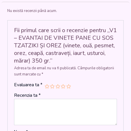
CU
Nu există recenzii până acum.
SOS
TZATZIKI
ȘI
OREZ
Fii primul care scrii o recenzie pentru „V1
(vinete,
– EVANTAI DE VINETE PANE CU SOS
ouă,
TZATZIKI ȘI OREZ (vinete, ouă, pesmet,
pesmet,
orez, ceapă, castraveți, iaurt, usturoi,
orez,
ceapă,
mărar) 350 gr.”
castraveți,
Adresa ta de email nu va fi publicată.
Câmpurile obligatorii
iaurt,
sunt marcate cu
*
usturoi,
mărar)
Evaluarea ta
*
350
gr.
Recenzia ta
*