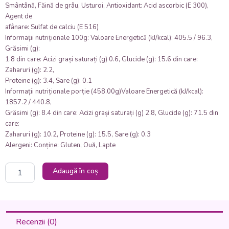
Smântână, Făină de grâu, Usturoi, Antioxidant: Acid ascorbic (E 300),
Agent de
afânare: Sulfat de calciu (E 516)
Informații nutriționale 100g: Valoare Energetică (kJ/kcal): 405.5 / 96.3,
Grăsimi (g):
1.8 din care: Acizi grași saturați (g) 0.6, Glucide (g): 15.6 din care:
Zaharuri (g): 2.2,
Proteine (g): 3.4, Sare (g): 0.1
Informații nutriționale porție (458.00g)Valoare Energetică (kJ/kcal):
1857.2 / 440.8,
Grăsimi (g): 8.4 din care: Acizi grași saturați (g) 2.8, Glucide (g): 71.5 din
care:
Zaharuri (g): 10.2, Proteine (g): 15.5, Sare (g): 0.3
Alergeni: Conține: Gluten, Ouă, Lapte
Cantitate
Adaugă în coș
V1
-
EVANTAI
DE
VINETE
Recenzii (0)
PANE