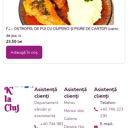
F2 – OSTROPEL DE PUI CU CIUPERCI ȘI PIURE DE CARTOFI (carne
de pui, ci..
23,50
lei
Adaugă în coș
K'
Asistență
Asistență
Asistență
clienți
clienți
clienți
la
Departament
Meniu
Telefon:
Cluj
vânzări și
+40 746 223
Meniul zilei
evenimente
190
Galerie
+40 744 981
E-mail:
Despre Noi