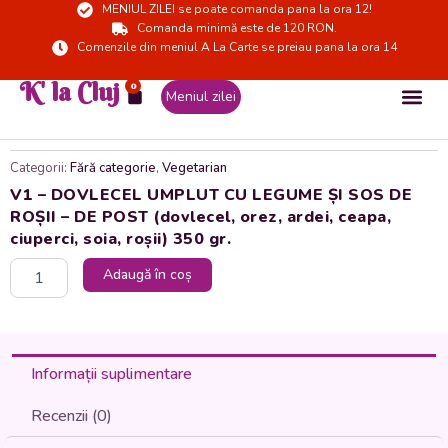
MENIUL ZILEI se poate comanda pana la ora 12!
Skip
Comanda minimă este de 120 RON.
to
Comenzile din meniul A La Carte se preiau pana la ora 14
content
K' la Cluj
0
Cart
Meniul zilei
Categorii:
Fără categorie
,
Vegetarian
V1 – DOVLECEL UMPLUT CU LEGUME ȘI SOS DE
ROȘII – DE POST (dovlecel, orez, ardei, ceapa,
ciuperci, soia, roșii) 350 gr.
Cantitate
Adaugă în coș
V1
-
DOVLECEL
UMPLUT
CU
Informații suplimentare
LEGUME
ȘI
Recenzii (0)
SOS
DE