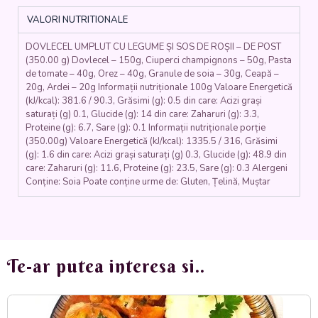
ROȘII
VALORI NUTRITIONALE
-
DE
DOVLECEL UMPLUT CU LEGUME ȘI SOS DE ROȘII – DE POST
POST
(350.00 g) Dovlecel – 150g, Ciuperci champignons – 50g, Pasta
(dovlecel,
de tomate – 40g, Orez – 40g, Granule de soia – 30g, Ceapă –
orez,
20g, Ardei – 20g Informații nutriționale 100g Valoare Energetică
ardei,
(kJ/kcal): 381.6 / 90.3, Grăsimi (g): 0.5 din care: Acizi grași
ceapa,
saturați (g) 0.1, Glucide (g): 14 din care: Zaharuri (g): 3.3,
ciuperci,
Proteine (g): 6.7, Sare (g): 0.1 Informații nutriționale porție
soia,
(350.00g) Valoare Energetică (kJ/kcal): 1335.5 / 316, Grăsimi
(g): 1.6 din care: Acizi grași saturați (g) 0.3, Glucide (g): 48.9 din
roșii)
care: Zaharuri (g): 11.6, Proteine (g): 23.5, Sare (g): 0.3 Alergeni
350
Conține: Soia Poate conține urme de: Gluten, Țelină, Muștar
gr.
Te-ar putea interesa si..