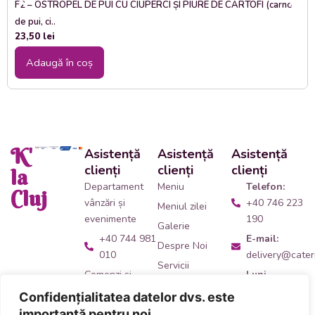
F2 – OSTROPEL DE PUI CU CIUPERCI ȘI PIURE DE CARTOFI (carne
de pui, ci..
23,50
lei
Adaugă în coș
K'
Asistență
Asistență
Asistență
clienți
clienți
clienți
la
Departament
Meniu
Telefon:
Cluj
vânzări și
+40 746 223
Meniul zilei
evenimente
190
Galerie
+40 744 981
E-mail:
Despre Noi
010
delivery@cateri
Servicii
Comenzi și
Luni -
Contact
livrări catering
Vineri:
Confidențialitatea datelor dvs. este
09:00 -
+40 746 223
importantă pentru noi