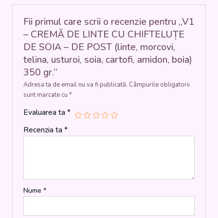
-
DE
Fii primul care scrii o recenzie pentru „V1
POST
– CREMĂ DE LINTE CU CHIFTELUȚE
(linte,
DE SOIA – DE POST (linte, morcovi,
morcovi,
telina, usturoi, soia, cartofi, amidon, boia)
telina,
usturoi,
350 gr.”
soia,
Adresa ta de email nu va fi publicată.
Câmpurile obligatorii
cartofi,
sunt marcate cu
*
amidon,
boia)
Evaluarea ta
*
350
gr.
Recenzia ta
*
Nume
*