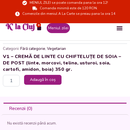
MENIUL ZILEI se poate comanda pana la ora 12!
Skip
Comanda minimă este de 120 RON.
to
Comenzile din meniul A La Carte se preiau pana la ora 14
content
K' la Cluj
0
Cart
Meniul zilei
Categorii:
Fără categorie
,
Vegetarian
V1 – CREMĂ DE LINTE CU CHIFTELUȚE DE SOIA –
DE POST (linte, morcovi, telina, usturoi, soia,
cartofi, amidon, boia) 350 gr.
Cantitate
Adaugă în coș
V1
-
CREMĂ
DE
LINTE
Recenzii (0)
CU
CHIFTELUȚE
Nu există recenzii până acum.
DE
SOIA