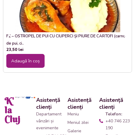
F2 – OSTROPEL DE PUI CU CIUPERCI ȘI PIURE DE CARTOFI (carne
de pui, ci..
23,50
lei
Adaugă în coș
K'
Asistență
Asistență
Asistență
clienți
clienți
clienți
la
Departament
Meniu
Telefon:
Cluj
vânzări și
+40 746 223
Meniul zilei
evenimente
190
Galerie