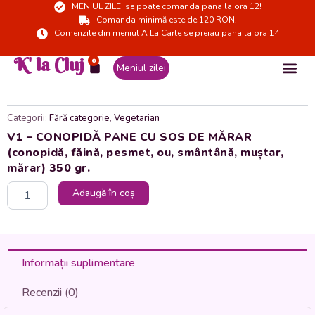
MENIUL ZILEI se poate comanda pana la ora 12!
Skip
Comanda minimă este de 120 RON.
to
Comenzile din meniul A La Carte se preiau pana la ora 14
content
K' la Cluj
0
Cart
Meniul zilei
Categorii:
Fără categorie
,
Vegetarian
V1 – CONOPIDĂ PANE CU SOS DE MĂRAR
(conopidă, făină, pesmet, ou, smântână, muștar,
mărar) 350 gr.
Cantitate
Adaugă în coș
V1
-
CONOPIDĂ
PANE
CU
Informații suplimentare
SOS
DE
Recenzii (0)
MĂRAR
(conopidă,