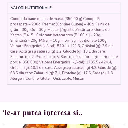
făină,
VALORI NUTRITIONALE
pesmet,
ou,
Conopida pane cu sos de marar (350.00 g) Conopidă
smântână,
proaspata – 200g, Pesmet (Conține Gluten) – 40g, Făină de
muștar,
grâu – 30g, Ou – 30g, Mustar [Agent de încărcare: Guma de
mărar)
Xantan (E 415), Colorant: betacaroten (E 160 e)] – 20g,
350
Smântână – 20g, Mărar – 10g Informații nutriționale 100g
gr.
Valoare Energetică (kJ/kcal): 510.1 / 121.3, Grăsimi (g): 2.9 din
care: Acizi grași saturați (g) 1.2, Glucide (g): 18.1 din care:
Zaharuri (g): 2, Proteine (g): 5, Sare (g): 0.4 Informații nutriționale
porție (350.00g) Valoare Energetică (kJ/kcal): 1785.5 / 424.4,
Grăsimi (g): 10.1 din care: Acizi grași saturați (g) 4.2, Glucide (g):
63.5 din care: Zaharuri (g): 7.1, Proteine (g): 17.6, Sare (g): 1.3
Alergeni Conține: Gluten, Ouă, Lapte, Muștar
Te-ar putea interesa si..