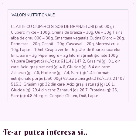
DE
BRÂNZETURI
(făină,
VALORI NUTRITIONALE
lapte,
ou,
CLATITE CU CIUPERCI SI SOS DE BRANZETURI (350.00 g)
ciuperci,
Ciuperci mixte – 100g, Crema de branza – 30g, Ou – 30g, Faina
ceapă,
alba de grau 000 – 30g, Smantana vegetala Cucina D'oro – 20g,
morcovi,
Parmezan – 20g, Ceapă – 20g, Cascaval – 20g, Morcovi cruzi –
cașcaval,
10g, Lapte – 10ml, Ceapa verde – 5g, Ulei de floarea soarelui –
parmezan,
5ml, Sare – 3g, Piper negru – 2g Informații nutriționale 100g
cremă
Valoare Energetică (kJ/kcal): 611.4 / 147.2, Grăsimi (g): 9.1 din
de
care: Acizi grași saturați (g) 4.6, Glucide (g): 8.4 din care:
Zaharuri (g): 7.6, Proteine (g): 7.4, Sare (g): 1.4 Informații
brânză,
nutriționale porție (350.00g) Valoare Energetică (kJ/kcal): 2140 /
smântână
515.3, Grăsimi (g): 32 din care: Acizi grași saturați (g) 16.1,
vegetală)
Glucide (g): 29.4 din care: Zaharuri (g): 26.7, Proteine (g): 26,
350
Sare (g): 4.8 Alergeni Conține: Gluten, Ouă, Lapte
gr.
Te-ar putea interesa si..