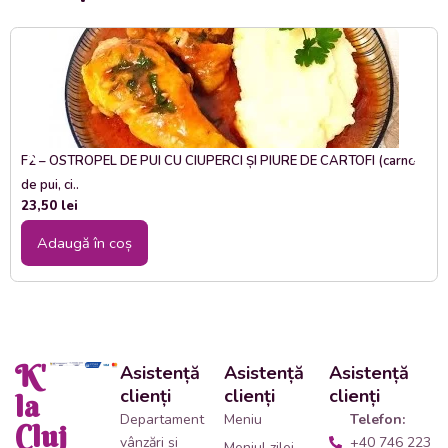
F2 – OSTROPEL DE PUI CU CIUPERCI ȘI PIURE DE CARTOFI (carne
de pui, ci..
23,50
lei
Adaugă în coș
K'
Asistență
Asistență
Asistență
clienți
clienți
clienți
la
Departament
Meniu
Telefon:
Cluj
vânzări și
+40 746 223
Meniul zilei