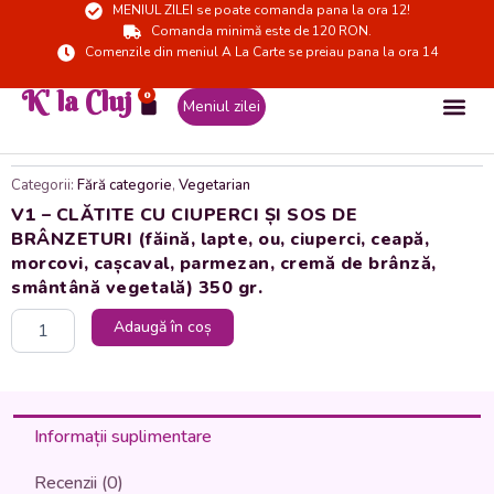
MENIUL ZILEI se poate comanda pana la ora 12!
Skip
Comanda minimă este de 120 RON.
to
Comenzile din meniul A La Carte se preiau pana la ora 14
content
K' la Cluj
0
Cart
Meniul zilei
Categorii:
Fără categorie
,
Vegetarian
V1 – CLĂTITE CU CIUPERCI ȘI SOS DE
BRÂNZETURI (făină, lapte, ou, ciuperci, ceapă,
morcovi, cașcaval, parmezan, cremă de brânză,
smântână vegetală) 350 gr.
Cantitate
Adaugă în coș
V1
-
CLĂTITE
CU
CIUPERCI
Informații suplimentare
ȘI
SOS
Recenzii (0)