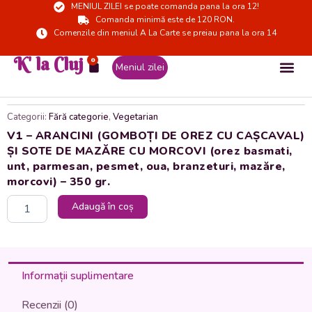
MENIUL ZILEI se poate comanda pana la ora 12!
Skip
Comanda minimă este de 120 RON.
to
Comenzile din meniul A La Carte se preiau pana la ora 14
content
K' la Cluj
0
Cart
Meniul zilei
Categorii:
Fără categorie
,
Vegetarian
V1 – ARANCINI (GOMBOȚI DE OREZ CU CAȘCAVAL)
ȘI SOTE DE MAZĂRE CU MORCOVI (orez basmati,
unt, parmesan, pesmet, oua, branzeturi, mazăre,
morcovi) – 350 gr.
Cantitate
Adaugă în coș
V1
-
ARANCINI
(GOMBOȚI
DE
Informații suplimentare
OREZ
CU
Recenzii (0)