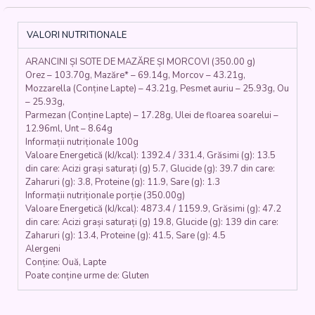
CAȘCAVAL)
ȘI
SOTE
VALORI NUTRITIONALE
DE
MAZĂRE
ARANCINI ȘI SOTE DE MAZĂRE ȘI MORCOVI (350.00 g)
CU
Orez – 103.70g, Mazăre* – 69.14g, Morcov – 43.21g,
MORCOVI
Mozzarella (Conține Lapte) – 43.21g, Pesmet auriu – 25.93g, Ou
(orez
– 25.93g,
basmati,
Parmezan (Conține Lapte) – 17.28g, Ulei de floarea soarelui –
unt,
12.96ml, Unt – 8.64g
parmesan,
Informații nutriționale 100g
pesmet,
Valoare Energetică (kJ/kcal): 1392.4 / 331.4, Grăsimi (g): 13.5
din care: Acizi grași saturați (g) 5.7, Glucide (g): 39.7 din care:
oua,
Zaharuri (g): 3.8, Proteine (g): 11.9, Sare (g): 1.3
branzeturi,
Informații nutriționale porție (350.00g)
mazăre,
Valoare Energetică (kJ/kcal): 4873.4 / 1159.9, Grăsimi (g): 47.2
morcovi)
din care: Acizi grași saturați (g) 19.8, Glucide (g): 139 din care:
-
Zaharuri (g): 13.4, Proteine (g): 41.5, Sare (g): 4.5
350
Alergeni
gr.
Conține: Ouă, Lapte
Poate conține urme de: Gluten