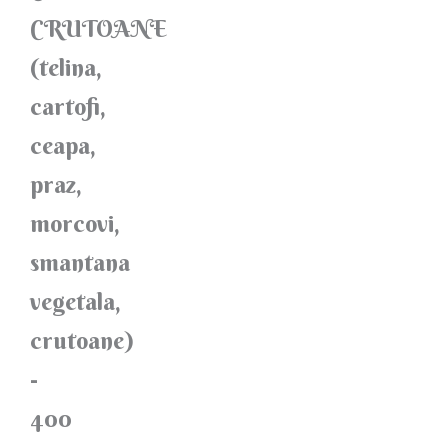
CRUTOANE
(telina,
cartofi,
ceapa,
praz,
morcovi,
smantana
vegetala,
crutoane)
-
400