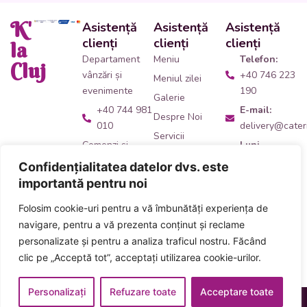
K'
Asistență
Asistență
Asistență
clienți
clienți
clienți
la
Departament
Meniu
Telefon:
Cluj
vânzări și
+40 746 223
Meniul zilei
evenimente
190
Galerie
+40 744 981
E-mail:
Despre Noi
010
delivery@cateri
Servicii
Comenzi și
Luni -
Contact
livrări catering
Vineri:
Confidențialitatea datelor dvs. este
09:00 -
+40 746 223
importantă pentru noi
14:00
190
Folosim cookie-uri pentru a vă îmbunătăți experiența de
Adresă:
Ne
Acceptăm plata
navigare, pentru a vă prezenta conținut și reclame
găsești
aici
!
numerar și card
personalizate și pentru a analiza traficul nostru. Făcând
inclusiv carduri
clic pe „Acceptă tot”, acceptați utilizarea cookie-urilor.
de masă
Personalizați
Refuzare toate
Acceptare toate
Designed & Developed
Termeni și Condiții
Politica Cookies