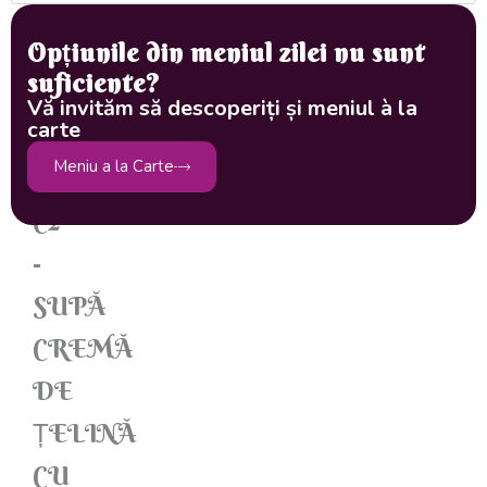
la
Opțiunile din meniul zilei nu sunt
telefon/
WhatsApp
suficiente?
la
Vă invităm să descoperiți și meniul à la
0746
carte
223
Meniu a la Carte
190
C2
-
SUPĂ
CREMĂ
DE
ȚELINĂ
CU