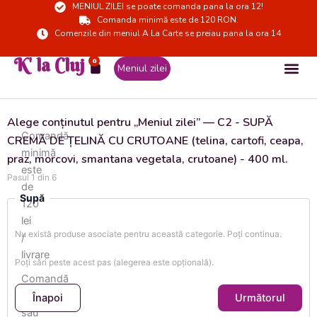
MENIUL ZILEI se poate comanda pana la ora 12!
Skip
Comanda minimă este de 120 RON.
to
Comenzile din meniul A La Carte se preiau pana la ora 14
content
K' la Cluj
0
Cart
Meniul zilei
Alege conținutul pentru „Meniul zilei”
— C2 - SUPĂ
Comandă
CREMĂ DE ȚELINĂ CU CRUTOANE (telina, cartofi, ceapa,
minimă
praz, morcovi, smantana vegetala, crutoane) - 400 ml.
este
Pasul 1 din 6
de
Supă
120
lei
Nu există produse asociate pentru această categorie. Poți continua.
/
livrare
Poți sări peste acest pas (alegerea este opțională).
Comandă
online
Înapoi
Următorul
sau