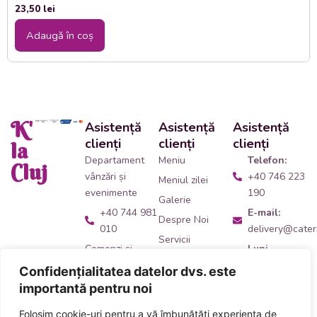
23,50
lei
Adaugă în coș
K'
Asistență
Asistență
Asistență
clienți
clienți
clienți
la
Departament
Meniu
Telefon:
Cluj
vânzări și
+40 746 223
Meniul zilei
evenimente
190
Galerie
+40 744 981
E-mail:
Despre Noi
010
delivery@cateri
Servicii
Comenzi și
Luni -
Contact
livrări catering
Vineri:
Confidențialitatea datelor dvs. este
09:00 -
+40 746 223
importantă pentru noi
14:00
190
Folosim cookie-uri pentru a vă îmbunătăți experiența de