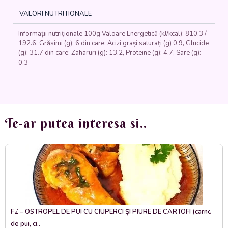
VALORI NUTRITIONALE
Informații nutriționale 100g Valoare Energetică (kJ/kcal): 810.3 /
192.6, Grăsimi (g): 6 din care: Acizi grași saturați (g) 0.9, Glucide
(g): 31.7 din care: Zaharuri (g): 13.2, Proteine (g): 4.7, Sare (g):
0.3
Te-ar putea interesa si..
F2 – OSTROPEL DE PUI CU CIUPERCI ȘI PIURE DE CARTOFI (carne
de pui, ci..