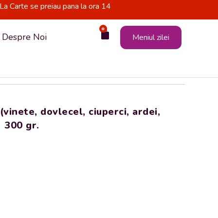
La Carte se preiau pana la ora 14
0
Cart
Despre Noi
Meniul zilei
ete, dovlecel, ciuperci, ardei,
) 300 gr.