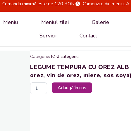
Comanda minimă este de 120 RON.
Comenzile din meniul A 
Meniu
Meniul zilei
Galerie
Servicii
Contact
Categorie:
Fără categorie
LEGUME TEMPURA CU OREZ ALB (vin
orez, vin de orez, miere, sos soya
Cantitate
Adaugă în coș
LEGUME
TEMPURA
CU
OREZ
ALB
(vinete,
dovlecel,