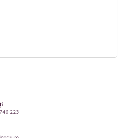
ți
746 223
ngcluj.ro