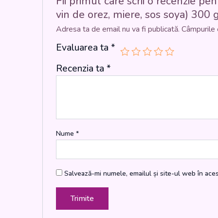
Fii primul care scrii o recenzie 
vin de orez, miere, sos soya) 300 g
Adresa ta de email nu va fi publicată.
Câmpurile 
Evaluarea ta
*
Recenzia ta
*
Nume
*
Salvează-mi numele, emailul și site-ul web în ace