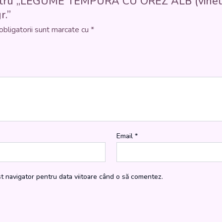
pentru „LEGUME TEMPURA CU OREZ ALB (vinete, d
r.”
obligatorii sunt marcate cu
*
Email
*
st navigator pentru data viitoare când o să comentez.