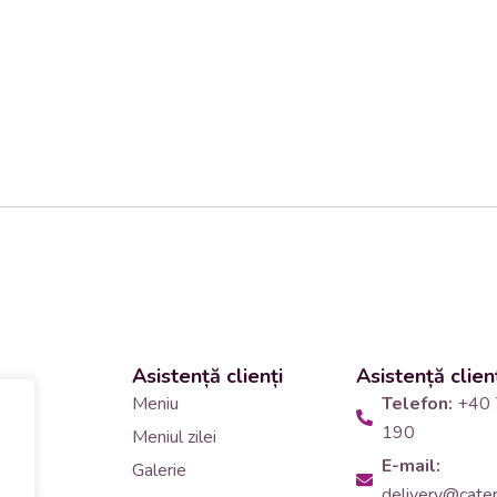
Asistență clienți
Asistență clien
 și
Meniu
Telefon:
+40 
190
Meniul zilei
10
E-mail:
Galerie
delivery@cateri