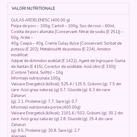
porc,
VALORI NUTRITIONALE
cartofi,
ceapa,
GULAS ARDELENESC (400.00 g)
ardei,
Pulpa de porc – 100g, Cartofi – 100g, Sos de rosii – 60ml,
morcovi,
Costita de porc afumata [Conservant: Nitrat de sodiu (E 251)] –
chimen,
50g, Ardei –
boia,
40g, Ceapă – 40g, Cremă Gulaș dulce [Conservant: Sorbat de
condimente)
potasiu (E 202), Metabisulfit de potasiu (E 224), Amidon
-
modificat:
350gr.
Adipat de diAmidon acetilat (E 1422), Agent de îngroșare: Guma
de Xantan (E 415), Corector de aciditate: Acid citric (E 330)]
(Conține Țelină, Sulfiți) – 10g
Informații nutriționale 100g
Valoare Energetică (kJ/kcal): 525.4 / 125.5, Grăsimi (g): 7.5 din
care: Acizi grași saturați (g) 0.7, Glucide (g): 6.3 din care:
Zaharuri
(g): 2.1, Proteine (g): 7.7, Sare (g): 0.7
Informații nutriționale porție (400.00g)
Valoare Energetică (kJ/kcal): 2101.6 / 502, Grăsimi (g): 30.2 din
care: Acizi grași saturați (g) 2.8, Glucide (g): 25.4 din care:
Zaharuri
(g): 8.5, Proteine (g): 30.8, Sare (g): 2.7
Alergeni