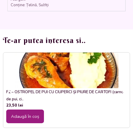
Conține: Țelină, Sulfiți
Te-ar putea interesa si..
F2 – OSTROPEL DE PUI CU CIUPERCI ȘI PIURE DE CARTOFI (carne
de pui, ci..
23,50
lei
Adaugă în coș