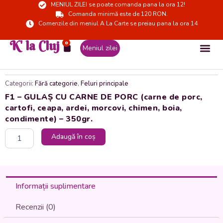
MENIUL ZILEI se poate comanda pana la ora 12!
Skip
Comanda minimă este de 120 RON.
to
Comenzile din meniul A La Carte se preiau pana la ora 14
content
K' la Cluj
0
Cart
Meniul zilei
Categorii:
Fără categorie
,
Feluri principale
F1 – GULAȘ CU CARNE DE PORC (carne de porc,
cartofi, ceapa, ardei, morcovi, chimen, boia,
condimente) – 350gr.
Cantitate
Adaugă în coș
F1
-
GULAȘ
CU
CARNE
Informații suplimentare
DE
PORC
Recenzii (0)
(carne
de