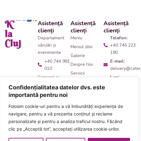
K'
Asistență
Asistență
Asistență
clienți
clienți
clienți
la
Departament
Meniu
Telefon:
Cluj
vânzări și
+40 746 223
Meniul zilei
evenimente
190
Galerie
+40 744 981
E-mail:
Despre Noi
010
delivery@cateri
Servicii
Comenzi și
Luni -
Contact
livrări catering
Vineri:
Confidențialitatea datelor dvs. este
09:00 -
+40 746 223
importantă pentru noi
14:00
190
Folosim cookie-uri pentru a vă îmbunătăți experiența de
Adresă:
Ne
Acceptăm plata
navigare, pentru a vă prezenta conținut și reclame
găsești
aici
!
numerar și card
personalizate și pentru a analiza traficul nostru. Făcând
inclusiv carduri
clic pe „Acceptă tot”, acceptați utilizarea cookie-urilor.
de masă