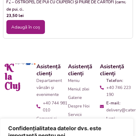
F2 – OSTROPEL DE PUI CU CIUPERCI ȘI PIURE DE CARTOFI (carne
de pui, ci..
23,50
lei
Adaugă în coș
K'
Asistență
Asistență
Asistență
clienți
clienți
clienți
la
Departament
Meniu
Telefon:
Cluj
vânzări și
+40 746 223
Meniul zilei
evenimente
190
Galerie
+40 744 981
E-mail:
Despre Noi
010
delivery@cateri
Servicii
Comenzi și
Luni -
Contact
livrări catering
Vineri:
Confidențialitatea datelor dvs. este
09:00 -
+40 746 223
importantă pentru noi