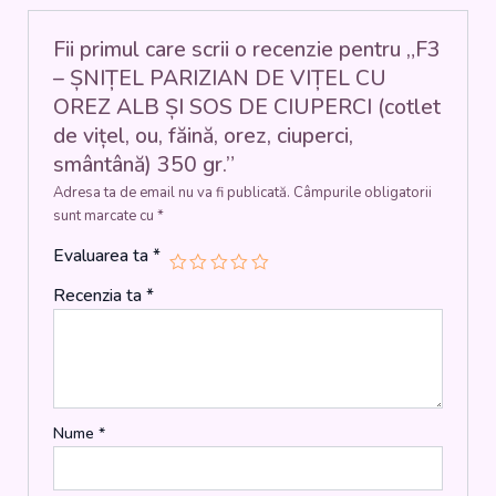
ȘI
SOS
Fii primul care scrii o recenzie pentru „F3
DE
– ȘNIȚEL PARIZIAN DE VIȚEL CU
CIUPERCI
OREZ ALB ȘI SOS DE CIUPERCI (cotlet
(cotlet
de vițel, ou, făină, orez, ciuperci,
de
vițel,
smântână) 350 gr.”
ou,
Adresa ta de email nu va fi publicată.
Câmpurile obligatorii
făină,
sunt marcate cu
*
orez,
ciuperci,
Evaluarea ta
*
smântână)
350
Recenzia ta
*
gr.
Nume
*