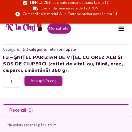
MENIUL ZILEI se poate comanda pana la ora 12!
Skip
Comanda minimă este de 120 RON.
to
Comenzile din meniul A La Carte se preiau pana la ora 14
content
K' la Cluj
0
Cart
Meniul zilei
Categorii:
Fără categorie
,
Feluri principale
F3 – ȘNIȚEL PARIZIAN DE VIȚEL CU OREZ ALB ȘI
SOS DE CIUPERCI (cotlet de vițel, ou, făină, orez,
ciuperci, smântână) 350 gr.
Cantitate
Adaugă în coș
F3
-
ȘNIȚEL
PARIZIAN
DE
Recenzii (0)
VIȚEL
CU
Nu există recenzii până acum.
OREZ
ALB