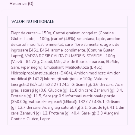
DE
Recenzii (0)
CURCAN
CU
VARZA
VALORI NUTRITIONALE
ROSIE
SI
Piept de curcan – 150g, Cartofi gratinati congelati (Conține
CARTOFI
Gluten, Lapte) – 100g, (cartofi (48%), smantana, lapte, amidon
GRATIN
de cartof modificat, emmental, sare, fibre alimentare, agent de
(piept
ingrosare E461, E464, arome, condimente. (Conține Gluten,
de
Lapte)), VARZA ROSIE CALITA CU MERE SI STAFIDE – 100g
curcan,
(Varză – 84.73g, Ceapă, Măr, Ulei de floarea soarelui, Stafide,
pesmet,
Sare, Piper negru), Emulsifiant: Metilceluloza (E 461),
ou,
Hidroxipropilmetilceluloza (E 464), Amidon modificat: Amidon
modificat (E 1422) Informații nutriționale 100g: Valoare
faina,
Energetică (kJ/kcal): 522.2 / 124.3, Grăsimi (g): 3.6 din care: Acizi
varza
grași saturați (g) 0.6, Glucide (g): 11.8 din care: Zaharuri (g): 3.4,
rosie,
Proteine (g): 11.5, Sare (g): 0.9 Informații nutriționale porție
cartofi,
(350.00g)Valoare Energetică (kJ/kcal): 1827.7 / 435.1, Grăsimi
stafide,mere,
(g): 12.7 din care: Acizi grași saturați (g) 2.1, Glucide (g): 41.1 din
cimbru,
care: Zaharuri (g): 12, Proteine (g): 40.4, Sare (g): 3.3 Alergeni:
zahar
Conține: Gluten, Lapte
brun,
otet,
branzeturi,