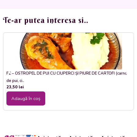
unt,
smantana)
)
Te-ar putea interesa si..
350
gr.
F2 – OSTROPEL DE PUI CU CIUPERCI ȘI PIURE DE CARTOFI (carne
de pui, ci..
23,50
lei
Adaugă în coș