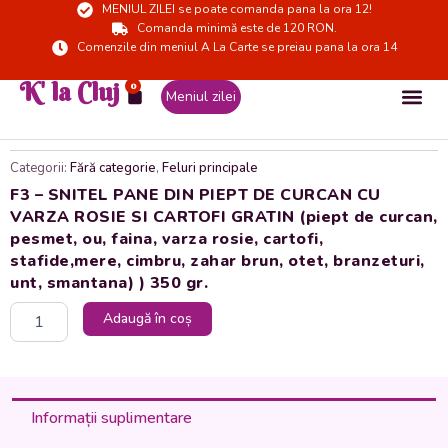
MENIUL ZILEI se poate comanda pana la ora 12!
Skip
Comanda minimă este de 120 RON.
to
Comenzile din meniul A La Carte se preiau pana la ora 14
content
K' la Cluj
0
Cart
Meniul zilei
Categorii:
Fără categorie
,
Feluri principale
F3 – SNITEL PANE DIN PIEPT DE CURCAN CU
VARZA ROSIE SI CARTOFI GRATIN (piept de curcan,
pesmet, ou, faina, varza rosie, cartofi,
stafide,mere, cimbru, zahar brun, otet, branzeturi,
unt, smantana) ) 350 gr.
Cantitate
Adaugă în coș
F3
-
SNITEL
PANE
DIN
Informații suplimentare
PIEPT