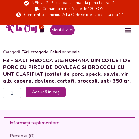
MENIUL ZILEI se poate comanda pana la ora 12!
Skip
Comanda minimă este de 120 RON.
to
Comenzile din meniul A La Carte se preiau pana la ora 14
content
K' la Cluj
0
Cart
Meniul zilei
Categorii:
Fără categorie
,
Feluri principale
F3 – SALTIMBOCCA alla ROMANA DIN COTLET DE
PORC CU PIREU DE DOVLEAC SI BROCCOLI CU
UNT CLARIFIAT (cotlet de porc, speck, salvie, vin
alb, capere, dovleac, cartofi, broccoli, unt) 350 gr.
Cantitate
Adaugă în coș
F3
-
SALTIMBOCCA
alla
ROMANA
Informații suplimentare
DIN
COTLET
Recenzii (0)