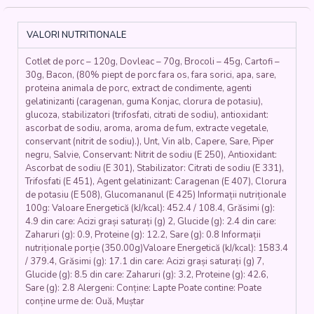
DE
PORC
CU
VALORI NUTRITIONALE
PIREU
DE
Cotlet de porc – 120g, Dovleac – 70g, Brocoli – 45g, Cartofi –
DOVLEAC
30g, Bacon, (80% piept de porc fara os, fara sorici, apa, sare,
SI
proteina animala de porc, extract de condimente, agenti
BROCCOLI
gelatinizanti (caragenan, guma Konjac, clorura de potasiu),
CU
glucoza, stabilizatori (trifosfati, citrati de sodiu), antioxidant:
UNT
ascorbat de sodiu, aroma, aroma de fum, extracte vegetale,
CLARIFIAT
conservant (nitrit de sodiu).), Unt, Vin alb, Capere, Sare, Piper
(cotlet
negru, Salvie, Conservant: Nitrit de sodiu (E 250), Antioxidant:
Ascorbat de sodiu (E 301), Stabilizator: Citrati de sodiu (E 331),
de
Trifosfati (E 451), Agent gelatinizant: Caragenan (E 407), Clorura
porc,
de potasiu (E 508), Glucomananul (E 425) Informații nutriționale
speck,
100g: Valoare Energetică (kJ/kcal): 452.4 / 108.4, Grăsimi (g):
salvie,
4.9 din care: Acizi grași saturați (g) 2, Glucide (g): 2.4 din care:
vin
Zaharuri (g): 0.9, Proteine (g): 12.2, Sare (g): 0.8 Informații
alb,
nutriționale porție (350.00g)Valoare Energetică (kJ/kcal): 1583.4
capere,
/ 379.4, Grăsimi (g): 17.1 din care: Acizi grași saturați (g) 7,
dovleac,
Glucide (g): 8.5 din care: Zaharuri (g): 3.2, Proteine (g): 42.6,
cartofi,
Sare (g): 2.8 Alergeni: Conține: Lapte Poate contine: Poate
broccoli,
conține urme de: Ouă, Muștar
unt)