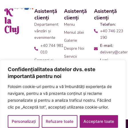
K'
Asistență
Asistență
Asistență
clienți
clienți
clienți
la
Departament
Meniu
Telefon:
Cluj
vânzări și
+40 746 223
Meniul zilei
evenimente
190
Galerie
+40 744 981
E-mail:
Despre Noi
010
delivery@cateri
Servicii
Comenzi și
Luni -
Contact
livrări catering
Vineri:
Confidențialitatea datelor dvs. este
09:00 -
+40 746 223
importantă pentru noi
14:00
190
Folosim cookie-uri pentru a vă îmbunătăți experiența de
Adresă:
Ne
Acceptăm plata
navigare, pentru a vă prezenta conținut și reclame
găsești
aici
!
numerar și card
personalizate și pentru a analiza traficul nostru. Făcând
inclusiv carduri
clic pe „Acceptă tot”, acceptați utilizarea cookie-urilor.
de masă
Personalizați
Refuzare toate
Acceptare toate
Designed & Developed
Termeni și Condiții
Politica Cookies