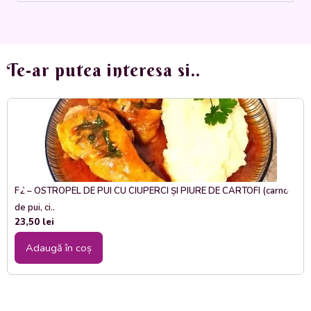
350
gr.
Te-ar putea interesa si..
F2 – OSTROPEL DE PUI CU CIUPERCI ȘI PIURE DE CARTOFI (carne
de pui, ci..
23,50
lei
Adaugă în coș