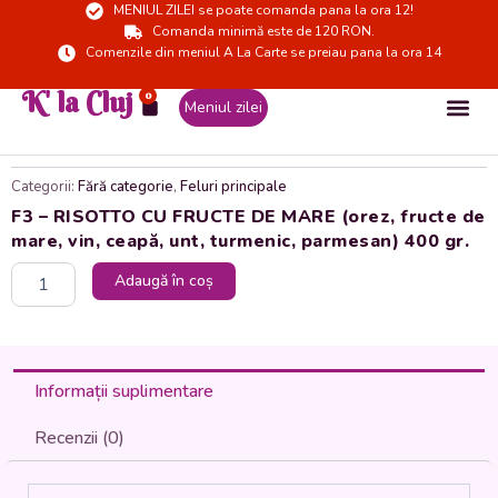
MENIUL ZILEI se poate comanda pana la ora 12!
Skip
Comanda minimă este de 120 RON.
to
Comenzile din meniul A La Carte se preiau pana la ora 14
content
K' la Cluj
0
Cart
Meniul zilei
Categorii:
Fără categorie
,
Feluri principale
F3 – RISOTTO CU FRUCTE DE MARE (orez, fructe de
mare, vin, ceapă, unt, turmenic, parmesan) 400 gr.
Cantitate
Adaugă în coș
F3
-
RISOTTO
CU
FRUCTE
Informații suplimentare
DE
MARE
Recenzii (0)
(orez,
fructe
de