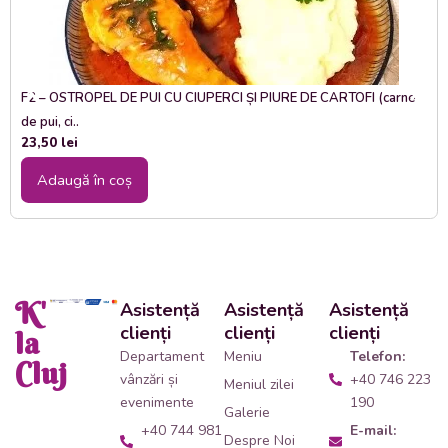
F2 – OSTROPEL DE PUI CU CIUPERCI ȘI PIURE DE CARTOFI (carne
de pui, ci..
23,50
lei
Adaugă în coș
K'
Asistență
Asistență
Asistență
clienți
clienți
clienți
la
Departament
Meniu
Telefon:
Cluj
vânzări și
+40 746 223
Meniul zilei
evenimente
190
Galerie
+40 744 981
E-mail:
Despre Noi