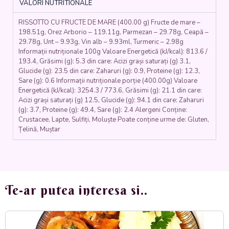
VALORI NUTRITIONALE
mare,
vin,
RISSOTTO CU FRUCTE DE MARE (400.00 g) Fructe de mare –
ceapă,
198.51g, Orez Arborio – 119.11g, Parmezan – 29.78g, Ceapă –
unt,
29.78g, Unt – 9.93g, Vin alb – 9.93ml, Turmeric – 2.98g
turmenic,
Informații nutriționale 100g Valoare Energetică (kJ/kcal): 813.6 /
parmesan)
193.4, Grăsimi (g): 5.3 din care: Acizi grași saturați (g) 3.1,
400
Glucide (g): 23.5 din care: Zaharuri (g): 0.9, Proteine (g): 12.3,
gr.
Sare (g): 0.6 Informații nutriționale porție (400.00g) Valoare
Energetică (kJ/kcal): 3254.3 / 773.6, Grăsimi (g): 21.1 din care:
Acizi grași saturați (g) 12.5, Glucide (g): 94.1 din care: Zaharuri
(g): 3.7, Proteine (g): 49.4, Sare (g): 2.4 Alergeni Conține:
Crustacee, Lapte, Sulfiți, Moluște Poate conține urme de: Gluten,
Țelină, Muștar
Te-ar putea interesa si..