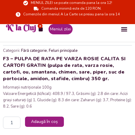
MENIUL ZILEI se poate comanda pana la ora 12!
Skip
Comanda minimă este de 120 RON.
to
Comenzile din meniul A La Carte se preiau pana la ora 14
content
K' la Cluj
0
Cart
Meniul zilei
Categorii:
Fără categorie
,
Feluri principale
F3 – PULPA DE RATA PE VARZA ROSIE CALITA SI
CARTOFI GRATIN (pulpa de rata, varza rosie,
cartofi, ou, smantana, chimen, sare, piper, suc de
portocale, amidon, stafide, cimbru) 350 gr.
Informații nutriționale 100g
Valoare Energetică (kJ/kcal): 408.9 / 97.3, Grăsimi (g): 2.8 din care: Acizi
grași saturați (g) 1, Glucide (g): 8.3 din care: Zaharuri (g): 3.7, Proteine (g):
8.2, Sare (g): 0.6
Cantitate
Adaugă în coș
F3
-