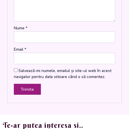
portocale,
amidon,
stafide,
cimbru)
Nume
*
350
gr.
Email
*
Salvează-mi numele, emailul și site-ul web în acest
navigator pentru data viitoare când o să comentez.
Te-ar putea interesa si..