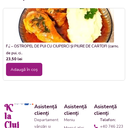
F2 – OSTROPEL DE PUI CU CIUPERCI ȘI PIURE DE CARTOFI (carne
de pui, ci..
23,50
lei
Adaugă în coș
K'
Asistență
Asistență
Asistență
clienți
clienți
clienți
la
Departament
Meniu
Telefon:
Cluj
vânzări și
+40 746 223
Meniul zilei