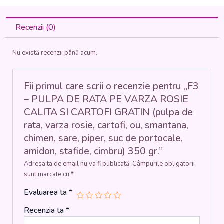
PULPA
DE
RATA
Recenzii (0)
PE
VARZA
Nu există recenzii până acum.
ROSIE
CALITA
SI
CARTOFI
Fii primul care scrii o recenzie pentru „F3
GRATIN
– PULPA DE RATA PE VARZA ROSIE
(pulpa
CALITA SI CARTOFI GRATIN (pulpa de
de
rata, varza rosie, cartofi, ou, smantana,
rata,
varza
chimen, sare, piper, suc de portocale,
rosie,
amidon, stafide, cimbru) 350 gr.”
cartofi,
ou,
Adresa ta de email nu va fi publicată.
Câmpurile obligatorii
smantana,
sunt marcate cu
*
chimen,
Evaluarea ta
*
sare,
piper,
Recenzia ta
*
suc
de