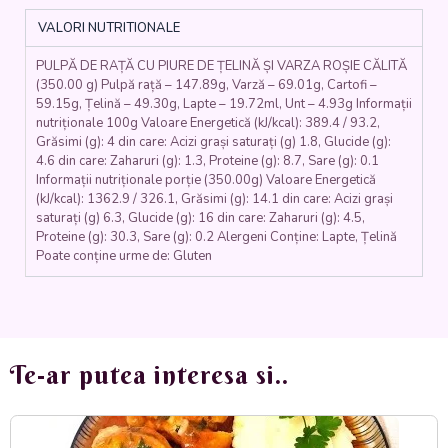
ȘI
VALORI NUTRITIONALE
VARZA
ROȘIE
PULPĂ DE RAȚĂ CU PIURE DE ȚELINĂ ȘI VARZA ROȘIE CĂLITĂ
CĂLITĂ
(350.00 g) Pulpă rață – 147.89g, Varză – 69.01g, Cartofi –
(pulpa
59.15g, Țelină – 49.30g, Lapte – 19.72ml, Unt – 4.93g Informații
rata,
nutriționale 100g Valoare Energetică (kJ/kcal): 389.4 / 93.2,
telina,
Grăsimi (g): 4 din care: Acizi grași saturați (g) 1.8, Glucide (g):
cartofi,
4.6 din care: Zaharuri (g): 1.3, Proteine (g): 8.7, Sare (g): 0.1
lapte,
Informații nutriționale porție (350.00g) Valoare Energetică
unt,
(kJ/kcal): 1362.9 / 326.1, Grăsimi (g): 14.1 din care: Acizi grași
saturați (g) 6.3, Glucide (g): 16 din care: Zaharuri (g): 4.5,
varza
Proteine (g): 30.3, Sare (g): 0.2 Alergeni Conține: Lapte, Țelină
rosie)
Poate conține urme de: Gluten
350
gr.
Te-ar putea interesa si..