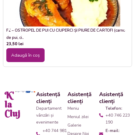
F2 – OSTROPEL DE PUI CU CIUPERCI ȘI PIURE DE CARTOFI (carne
de pui, ci..
23,50
lei
Adaugă în coș
K'
Asistență
Asistență
Asistență
clienți
clienți
clienți
la
Departament
Meniu
Telefon:
Cluj
vânzări și
+40 746 223
Meniul zilei
evenimente
190
Galerie
+40 744 981
E-mail:
Despre Noi