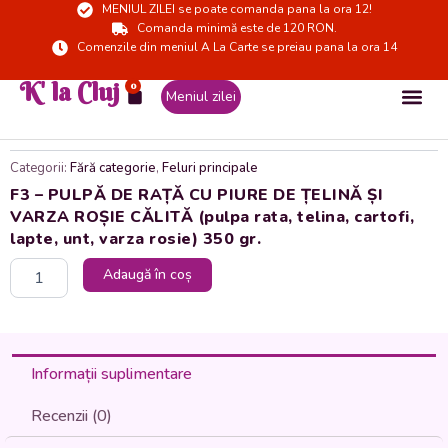
MENIUL ZILEI se poate comanda pana la ora 12!
Skip
Comanda minimă este de 120 RON.
to
Comenzile din meniul A La Carte se preiau pana la ora 14
content
K' la Cluj
0
Cart
Meniul zilei
Categorii:
Fără categorie
,
Feluri principale
F3 – PULPĂ DE RAȚĂ CU PIURE DE ȚELINĂ ȘI
VARZA ROȘIE CĂLITĂ (pulpa rata, telina, cartofi,
lapte, unt, varza rosie) 350 gr.
Cantitate
Adaugă în coș
F3
-
PULPĂ
DE
RAȚĂ
Informații suplimentare
CU
PIURE
Recenzii (0)
DE
ȚELINĂ