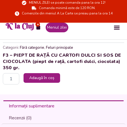
MENIUL ZILEI se poate comanda pana la ora 12!
Skip
Comanda minimă este de 120 RON.
to
Comenzile din meniul A La Carte se preiau pana la ora 14
content
K' la Cluj
0
Cart
Meniul zilei
Categorii:
Fără categorie
,
Feluri principale
F3 – PIEPT DE RAȚĂ CU CARTOFI DULCI SI SOS DE
CIOCOLATA (piept de rață, cartofi dulci, ciocolata)
350 gr.
Cantitate
Adaugă în coș
F3
-
PIEPT
DE
RAȚĂ
Informații suplimentare
CU
CARTOFI
Recenzii (0)
DULCI
SI