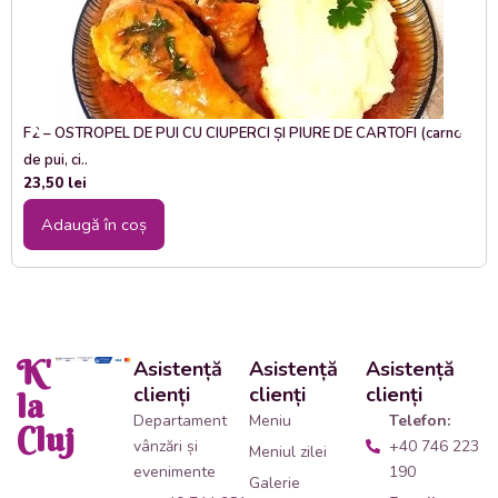
F2 – OSTROPEL DE PUI CU CIUPERCI ȘI PIURE DE CARTOFI (carne
de pui, ci..
23,50
lei
Adaugă în coș
K'
Asistență
Asistență
Asistență
clienți
clienți
clienți
la
Departament
Meniu
Telefon:
Cluj
vânzări și
+40 746 223
Meniul zilei
evenimente
190
Galerie