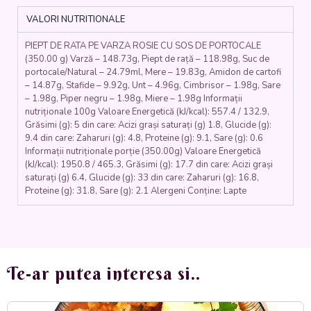
SOS
VALORI NUTRITIONALE
DE
CIOCOLATA
PIEPT DE RATA PE VARZA ROSIE CU SOS DE PORTOCALE
(piept
(350.00 g) Varză – 148.73g, Piept de rață – 118.98g, Suc de
de
portocale/Natural – 24.79ml, Mere – 19.83g, Amidon de cartofi
rață,
– 14.87g, Stafide – 9.92g, Unt – 4.96g, Cimbrisor – 1.98g, Sare
cartofi
– 1.98g, Piper negru – 1.98g, Miere – 1.98g Informații
dulci,
nutriționale 100g Valoare Energetică (kJ/kcal): 557.4 / 132.9,
ciocolata)
Grăsimi (g): 5 din care: Acizi grași saturați (g) 1.8, Glucide (g):
350
9.4 din care: Zaharuri (g): 4.8, Proteine (g): 9.1, Sare (g): 0.6
Informații nutriționale porție (350.00g) Valoare Energetică
gr.
(kJ/kcal): 1950.8 / 465.3, Grăsimi (g): 17.7 din care: Acizi grași
saturați (g) 6.4, Glucide (g): 33 din care: Zaharuri (g): 16.8,
Proteine (g): 31.8, Sare (g): 2.1 Alergeni Conține: Lapte
Te-ar putea interesa si..