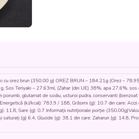
(păstrăv
,
sos
teriyaki,
orez
brun,
morcovi,
apio,
telina,
ardei,
ceapa)
350
gr.
ki cu orez brun (350.00 g) OREZ BRUN – 184.21g (Orez – 78.95
g, Sos Teriyaki – 27.63ml, (Zahar (din UE) 38%, apa 27.6%, sos 
n porumb, glutamat de sodiu, usturoi pudra, conservanti (benzoat d
nergetică (kJ/kcal): 783.9 / 188, Grăsimi (g): 10.7 din care: Acizi g
(g): 11.8, Sare (g): 0.7 Informații nutriționale porție (350.00g)Val
și saturați (g) 6.4, Glucide (g): 38.1 din care: Zaharuri (g): 14.8, Pr