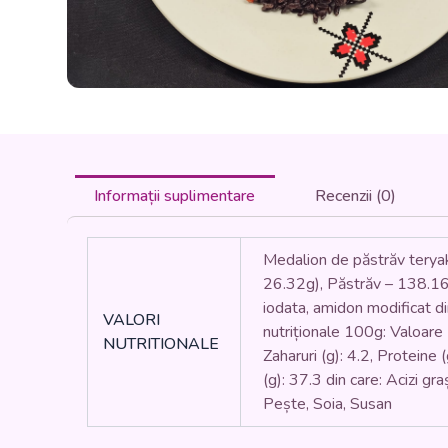
Informații suplimentare
Recenzii (0)
Medalion de păstrăv terya
26.32g), Păstrăv – 138.16
iodata, amidon modificat di
VALORI
nutriționale 100g: Valoare E
NUTRITIONALE
Zaharuri (g): 4.2, Proteine 
(g): 37.3 din care: Acizi gra
Pește, Soia, Susan