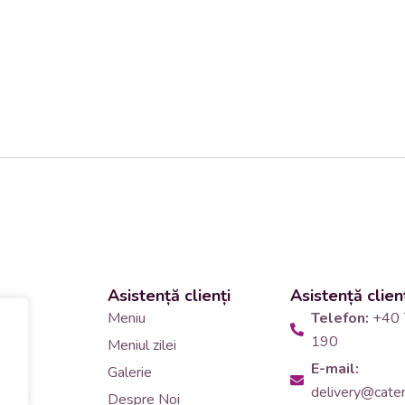
Asistență clienți
Asistență clien
 și
Meniu
Telefon:
+40 
190
Meniul zilei
10
E-mail:
Galerie
delivery@cateri
tering
Despre Noi