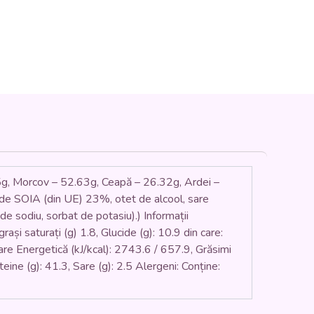
g, Morcov – 52.63g, Ceapă – 26.32g, Ardei –
de SOIA (din UE) 23%, otet de alcool, sare
e sodiu, sorbat de potasiu).) Informații
rași saturați (g) 1.8, Glucide (g): 10.9 din care:
oare Energetică (kJ/kcal): 2743.6 / 657.9, Grăsimi
oteine (g): 41.3, Sare (g): 2.5 Alergeni: Conține: