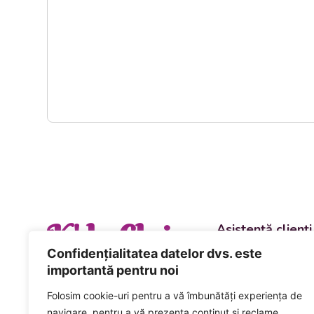
K' la Cluj
Asistență clienți
Departament vânzări
Confidențialitatea datelor dvs. este
evenimente
importantă pentru noi
+40 744 981 0
Folosim cookie-uri pentru a vă îmbunătăți experiența de
Comenzi și livrări ca
navigare, pentru a vă prezenta conținut și reclame