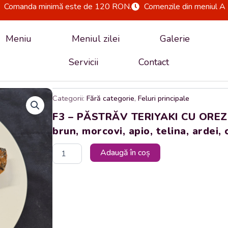
Comanda minimă este de 120 RON.
Comenzile din meniul A 
Meniu
Meniul zilei
Galerie
Servicii
Contact
Categorii:
Fără categorie
,
Feluri principale
F3 – PĂSTRĂV TERIYAKI CU OREZ B
brun, morcovi, apio, telina, ardei,
Cantitate
Adaugă în coș
F3
-
PĂSTRĂV
TERIYAKI
CU
OREZ
BRUN