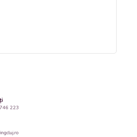
ți
746 223
ngcluj.ro