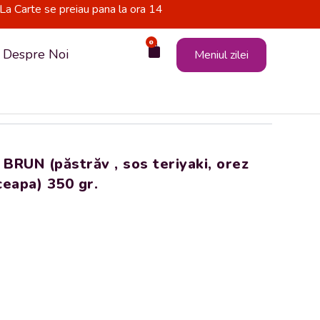
La Carte se preiau pana la ora 14
0
Cart
Despre Noi
Meniul zilei
RUN (păstrăv , sos teriyaki, orez
 ceapa) 350 gr.