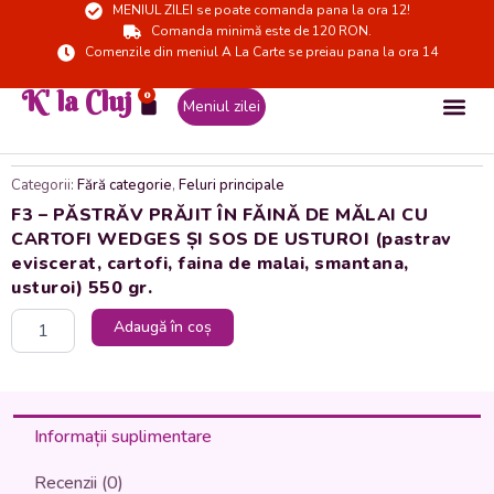
MENIUL ZILEI se poate comanda pana la ora 12!
Skip
Comanda minimă este de 120 RON.
to
Comenzile din meniul A La Carte se preiau pana la ora 14
content
K' la Cluj
0
Cart
Meniul zilei
Categorii:
Fără categorie
,
Feluri principale
F3 – PĂSTRĂV PRĂJIT ÎN FĂINĂ DE MĂLAI CU
CARTOFI WEDGES ȘI SOS DE USTUROI (pastrav
eviscerat, cartofi, faina de malai, smantana,
usturoi) 550 gr.
Cantitate
Adaugă în coș
F3
-
PĂSTRĂV
PRĂJIT
ÎN
Informații suplimentare
FĂINĂ
DE
Recenzii (0)