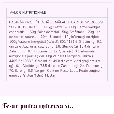
MĂLAI
CU
CARTOFI
VALORI NUTRITIONALE
WEDGES
ȘI
PĂSTRĂV PRĂJIT ÎN FĂINĂ DE MĂLAI CU CARTOFI WEDGES ȘI
SOS
SOS DE USTUROI (550.00 g) Păstrăv – 300g, Cartofi wedges
DE
congelati* – 150g, Faina de malai – 50g, Smântână – 20g, Ulei
USTUROI
de floarea soarelui – 20ml, Usturoi – 10g Informații nutriționale
(pastrav
100g Valoare Energetică (kJ/kcal): 801 / 191.6, Grăsimi (g): 9.1
eviscerat,
din care: Acizi grași saturați (g) 1.8, Glucide (g): 13.4 din care:
cartofi,
Zaharuri (g): 0.4, Proteine (g): 12.7, Sare (g): 0.1 Informații
faina
nutriționale porție (550.00g) Valoare Energetică (kJ/kcal):
4405.2 / 1053.6, Grăsimi (g): 49.8 din care: Acizi grași saturați
de
(g) 10.1, Glucide (g): 73.5 din care: Zaharuri (g): 2.4, Proteine (g):
malai,
70, Sare (g): 0.6 Alergeni Conține: Pește, Lapte Poate conține
smantana,
urme de: Gluten, Țelină, Muștar
usturoi)
550
gr.
Te-ar putea interesa si..