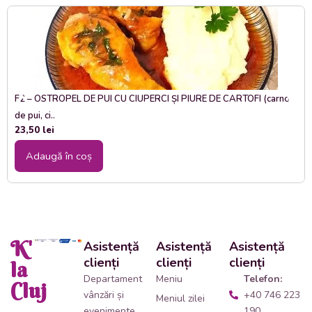
F2 – OSTROPEL DE PUI CU CIUPERCI ȘI PIURE DE CARTOFI (carne
de pui, ci..
23,50
lei
Adaugă în coș
K'
Asistență
Asistență
Asistență
clienți
clienți
clienți
la
Departament
Meniu
Telefon:
Cluj
vânzări și
+40 746 223
Meniul zilei
evenimente
190