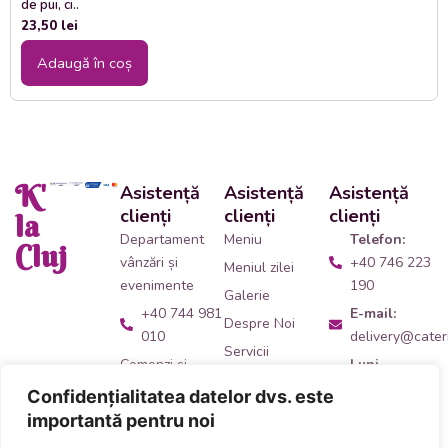
de pui, ci..
23,50
lei
Adaugă în coș
K'
Asistență
Asistență
Asistență
clienți
clienți
clienți
la
Departament
Meniu
Telefon:
Cluj
vânzări și
+40 746 223
Meniul zilei
evenimente
190
Galerie
+40 744 981
E-mail:
Despre Noi
010
delivery@cateri
Servicii
Comenzi și
Luni -
Contact
livrări catering
Vineri:
Confidențialitatea datelor dvs. este
09:00 -
+40 746 223
importantă pentru noi
14:00
190