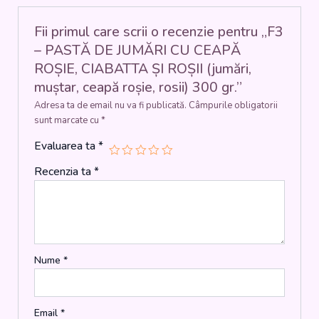
ȘI
ROȘII
Fii primul care scrii o recenzie pentru „F3
(jumări,
– PASTĂ DE JUMĂRI CU CEAPĂ
muștar,
ROȘIE, CIABATTA ȘI ROȘII (jumări,
ceapă
muștar, ceapă roșie, rosii) 300 gr.”
roșie,
rosii)
Adresa ta de email nu va fi publicată.
Câmpurile obligatorii
300
sunt marcate cu
*
gr.
Evaluarea ta
*
Recenzia ta
*
Nume
*
Email
*