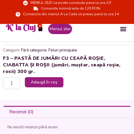
MENIUL ZILEI se poate comanda pana la ora 12!
Skip
Comanda minimă este de 120 RON.
to
Comenzile din meniul A La Carte se preiau pana la ora 14
content
K' la Cluj
0
Cart
Meniul zilei
Categorii:
Fără categorie
,
Feluri principale
F3 – PASTĂ DE JUMĂRI CU CEAPĂ ROȘIE,
CIABATTA ȘI ROȘII (jumări, muștar, ceapă roșie,
rosii) 300 gr.
Cantitate
Adaugă în coș
F3
-
PASTĂ
DE
JUMĂRI
Recenzii (0)
CU
CEAPĂ
Nu există recenzii până acum.
ROȘIE,
CIABATTA