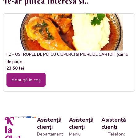
Te-ar putea interesa si..
F2 – OSTROPEL DE PUI CU CIUPERCI ȘI PIURE DE CARTOFI (carne
de pui, ci..
23,50
lei
Adaugă în coș
K'
Asistență
Asistență
Asistență
clienți
clienți
clienți
la
Departament
Meniu
Telefon: