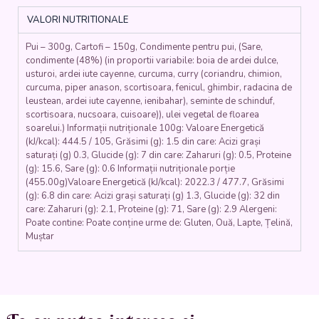
CUPTOR
VALORI NUTRITIONALE
(carne
de
Pui – 300g, Cartofi – 150g, Condimente pentru pui, (Sare,
pui,
condimente (48%) (in proportii variabile: boia de ardei dulce,
boia,
usturoi, ardei iute cayenne, curcuma, curry (coriandru, chimion,
usturoi,
curcuma, piper anason, scortisoara, fenicul, ghimbir, radacina de
cartofi)
leustean, ardei iute cayenne, ienibahar), seminte de schinduf,
400-
scortisoara, nucsoara, cuisoare)), ulei vegetal de floarea
600
soarelui.) Informații nutriționale 100g: Valoare Energetică
gr.
(kJ/kcal): 444.5 / 105, Grăsimi (g): 1.5 din care: Acizi grași
saturați (g) 0.3, Glucide (g): 7 din care: Zaharuri (g): 0.5, Proteine
(g): 15.6, Sare (g): 0.6 Informații nutriționale porție
(455.00g)Valoare Energetică (kJ/kcal): 2022.3 / 477.7, Grăsimi
(g): 6.8 din care: Acizi grași saturați (g) 1.3, Glucide (g): 32 din
care: Zaharuri (g): 2.1, Proteine (g): 71, Sare (g): 2.9 Alergeni:
Poate contine: Poate conține urme de: Gluten, Ouă, Lapte, Țelină,
Muștar