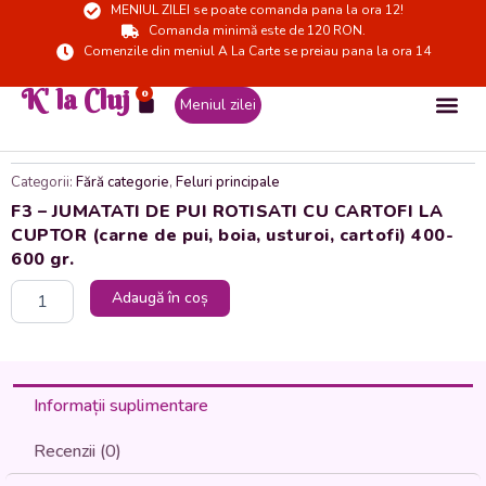
MENIUL ZILEI se poate comanda pana la ora 12!
Skip
Comanda minimă este de 120 RON.
to
Comenzile din meniul A La Carte se preiau pana la ora 14
content
K' la Cluj
0
Cart
Meniul zilei
Categorii:
Fără categorie
,
Feluri principale
F3 – JUMATATI DE PUI ROTISATI CU CARTOFI LA
CUPTOR (carne de pui, boia, usturoi, cartofi) 400-
600 gr.
Cantitate
Adaugă în coș
F3
-
JUMATATI
DE
PUI
Informații suplimentare
ROTISATI
CU
Recenzii (0)
CARTOFI
LA