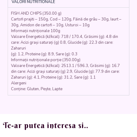
VALORI NUTRITIONALE
cartofi
dippers,
FISH AND CHIPS (350.00 g)
sos
Cartofi prajiti – 150g, Cod – 120g, Făină de grâu – 30g, Iaurt –
de
30g, Amidon de cartofi – 10g, Usturoi – 10g
usturoi)
Informații nutriționale 100g
-
Valoare Energetică (kJ/kcal): 718 / 170.4, Grăsimi (g): 4.8 din
350gr.
care: Acizi grași saturați (g) 0.8, Glucide (g): 22.3 din care:
Zaharuri
(g): 1.2, Proteine (g): 8.9, Sare (g): 0.3
Informații nutriționale porție (350.00g)
Valoare Energetică (kJ/kcal): 2513.1 / 596.3, Grăsimi (g): 16.7
din care: Acizi grași saturați (g) 2.9, Glucide (g): 77.9 din care:
Zaharuri (g): 4.1, Proteine (g): 31.2, Sare (g): 1.1
Alergeni
Conține: Gluten, Pește, Lapte
Te-ar putea interesa si..