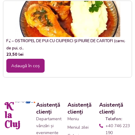
F2 – OSTROPEL DE PUI CU CIUPERCI ȘI PIURE DE CARTOFI (carne
de pui, ci..
23,50
lei
Adaugă în coș
K'
Asistență
Asistență
Asistență
clienți
clienți
clienți
la
Departament
Meniu
Telefon:
Cluj
vânzări și
+40 746 223
Meniul zilei
evenimente
190