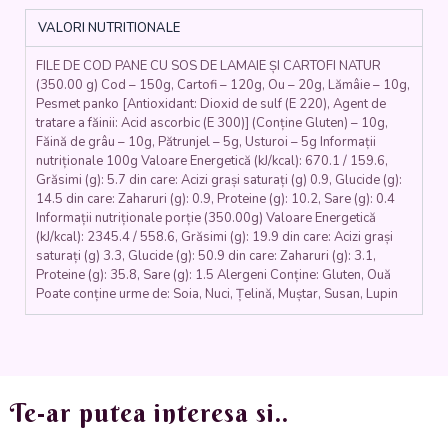
LĂMÂIE
VALORI NUTRITIONALE
ȘI
CARTOFI
FILE DE COD PANE CU SOS DE LAMAIE ȘI CARTOFI NATUR
NATUR
(350.00 g) Cod – 150g, Cartofi – 120g, Ou – 20g, Lămâie – 10g,
(file
Pesmet panko [Antioxidant: Dioxid de sulf (E 220), Agent de
de
tratare a făinii: Acid ascorbic (E 300)] (Conține Gluten) – 10g,
cod,
Făină de grâu – 10g, Pătrunjel – 5g, Usturoi – 5g Informații
pesmet,
nutriționale 100g Valoare Energetică (kJ/kcal): 670.1 / 159.6,
ou,
Grăsimi (g): 5.7 din care: Acizi grași saturați (g) 0.9, Glucide (g):
făină,
14.5 din care: Zaharuri (g): 0.9, Proteine (g): 10.2, Sare (g): 0.4
Informații nutriționale porție (350.00g) Valoare Energetică
lamaie,
(kJ/kcal): 2345.4 / 558.6, Grăsimi (g): 19.9 din care: Acizi grași
cartofi,
saturați (g) 3.3, Glucide (g): 50.9 din care: Zaharuri (g): 3.1,
patrunjel)
Proteine (g): 35.8, Sare (g): 1.5 Alergeni Conține: Gluten, Ouă
-
Poate conține urme de: Soia, Nuci, Țelină, Muștar, Susan, Lupin
350
gr.
Te-ar putea interesa si..