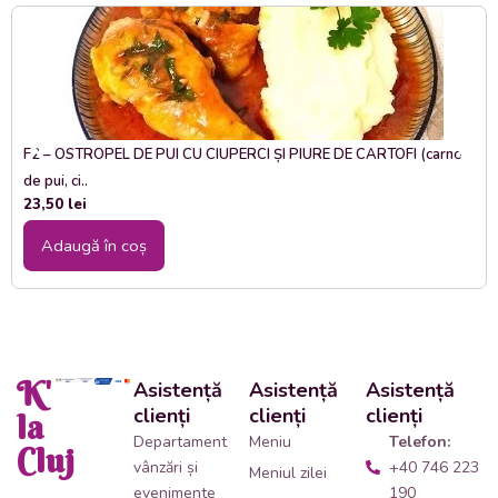
F2 – OSTROPEL DE PUI CU CIUPERCI ȘI PIURE DE CARTOFI (carne
de pui, ci..
23,50
lei
Adaugă în coș
K'
Asistență
Asistență
Asistență
clienți
clienți
clienți
la
Departament
Meniu
Telefon:
Cluj
vânzări și
+40 746 223
Meniul zilei
evenimente
190