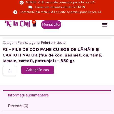
MENIUL ZILEI se poate comanda pana la ora 12!
Skip
Comanda minimă este de 120 RON.
to
Comenzile din meniul A La Carte se preiau pana la ora 14
content
K' la Cluj
0
Cart
Meniul zilei
Categorii:
Fără categorie
,
Feluri principale
F1 – FILE DE COD PANE CU SOS DE LĂMÂIE ȘI
CARTOFI NATUR (file de cod, pesmet, ou, făină,
lamaie, cartofi, patrunjel) – 350 gr.
Cantitate
Adaugă în coș
F1
-
FILE
DE
COD
Informații suplimentare
PANE
CU
Recenzii (0)
SOS
DE