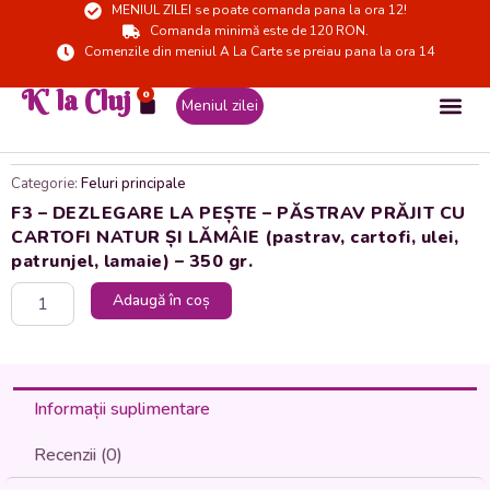
MENIUL ZILEI se poate comanda pana la ora 12!
Skip
Comanda minimă este de 120 RON.
to
Comenzile din meniul A La Carte se preiau pana la ora 14
content
K' la Cluj
0
Cart
Meniul zilei
Categorie:
Feluri principale
F3 – DEZLEGARE LA PEȘTE – PĂSTRAV PRĂJIT CU
CARTOFI NATUR ȘI LĂMÂIE (pastrav, cartofi, ulei,
patrunjel, lamaie) – 350 gr.
Cantitate
Adaugă în coș
F3
-
DEZLEGARE
LA
PEȘTE
Informații suplimentare
-
PĂSTRAV
Recenzii (0)
PRĂJIT
CU