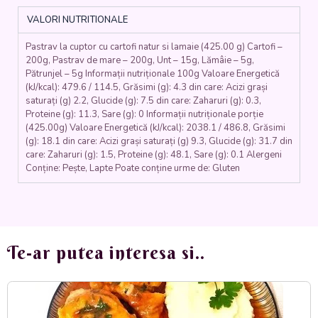
CARTOFI
VALORI NUTRITIONALE
NATUR
ȘI
Pastrav la cuptor cu cartofi natur si lamaie (425.00 g) Cartofi –
LĂMÂIE
200g, Pastrav de mare – 200g, Unt – 15g, Lămâie – 5g,
(pastrav,
Pătrunjel – 5g Informații nutriționale 100g Valoare Energetică
cartofi,
(kJ/kcal): 479.6 / 114.5, Grăsimi (g): 4.3 din care: Acizi grași
ulei,
saturați (g) 2.2, Glucide (g): 7.5 din care: Zaharuri (g): 0.3,
patrunjel,
Proteine (g): 11.3, Sare (g): 0 Informații nutriționale porție
lamaie)
(425.00g) Valoare Energetică (kJ/kcal): 2038.1 / 486.8, Grăsimi
-
(g): 18.1 din care: Acizi grași saturați (g) 9.3, Glucide (g): 31.7 din
care: Zaharuri (g): 1.5, Proteine (g): 48.1, Sare (g): 0.1 Alergeni
350
Conține: Pește, Lapte Poate conține urme de: Gluten
gr.
Te-ar putea interesa si..