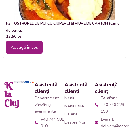
F2 – OSTROPEL DE PUI CU CIUPERCI ȘI PIURE DE CARTOFI (carne
de pui, ci..
23,50
lei
Adaugă în coș
K'
Asistență
Asistență
Asistență
clienți
clienți
clienți
la
Departament
Meniu
Telefon:
Cluj
vânzări și
+40 746 223
Meniul zilei
evenimente
190
Galerie
+40 744 981
E-mail:
Despre Noi
010
delivery@cateri